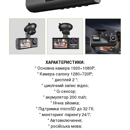
ХАРАКТЕРИСТИКИ:
* Основна камера 1920×1080P;
* Камера салону 1280×720P;
* дисплей 2 ";
* циклічний запис відео;
* G-сенсор;
* акумулятор 200 mah;
* Нічна зйомка;
* Підтримка microSD до 32 Гб;
* моніторинг паркінгу 24/7;
* Автовключення;
* російська мова;