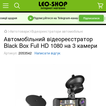
ції щодня
➤
Підписуйтеся на Telegram-канал
«Барахолка 7 км | Уц
Підписатися
Автотовари
Відеореестратори автомобільні
Автомобільний відеореєстратор
Black Box Full HD 1080 на 3 камери
Артикул:
2053542
Написати відгук