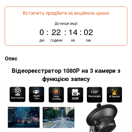
Встигніть придбати за акційною ціною
До кінця акції
0
22
14
02
дні
години
хв
сек
Опис
Відеореєстратор 1080Р на 3 камери з
функцією запису