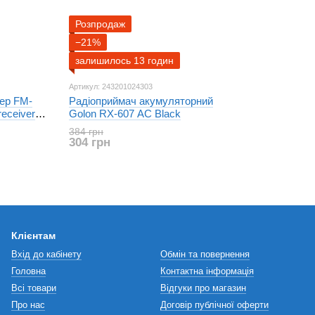
Розпродаж
−21%
залишилось 13 годин
Артикул: 243201024303
тер FM-
Радіоприймач акумуляторний
eceiver
Golon RX-607 AC Black
384 грн
304 грн
Клієнтам
Вхід до кабінету
Обмін та повернення
Головна
Контактна інформація
Всі товари
Відгуки про магазин
Про нас
Договір публічної оферти