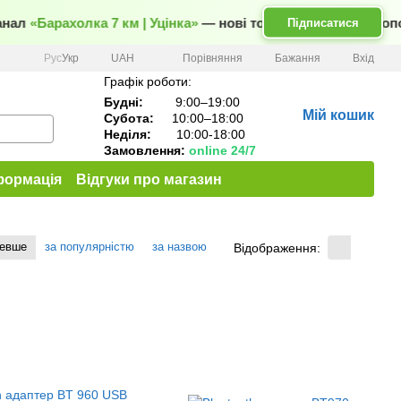
нал
«Барахолка 7 км | Уцінка»
— нові товари та вигідні пропо
Підписатися
Порівняння
Рус
Укр
UAH
Бажання
Вхід
Графік роботи:
Будні:
9:00–19:00
Мій кошик
Субота:
10:00–18:00
Неділя:
10:00-18:00
Замовлення:
online 24/7
формація
Відгуки про магазин
шевше
за популярністю
за назвою
Відображення: