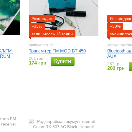
Розпродаж
Розпродаж
−33%
−30%
залишилось 13 годин
залишилось
Артикул: sp9136
Артикул: sp4690
БЛ/FM-
Трансмітер FM MOD BT 450
Bluetooth а
 BRUM
AUX
261 грн
Купити
174 грн
287 грн
200 грн