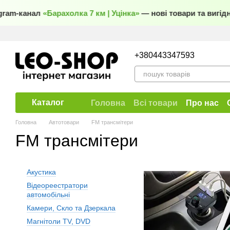
Перейти до основного контенту
ram-канал
«Барахолка 7 км | Уцінка»
— нові товари та вигідні
+380443347593
Каталог
Головна
Всі товари
Про нас
Договір публічної оферти
Головна
Автотовари
FM трансмітери
FM трансмітери
Акустика
Відеореестратори
автомобільні
Камери, Скло та Дзеркала
Магнітоли TV, DVD