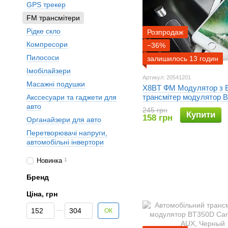
GPS трекер
FM трансмітери
Рідке скло
Розпродаж
Компресори
−36%
Пилососи
залишилось 13 годин
Імобілайзери
Артикул: 20541201
Масажні подушки
X8BT ФМ Модулятор з 
трансмітер модулятор
Акссесуари та гаджети для
авто
245 грн
Купити
158 грн
Органайзери для авто
Перетворювачі напруги,
автомобільні інвертори
Новинка
1
Бренд
Ціна, грн
Від Ціна, грн
До Ціна, грн
ОК