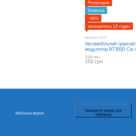
Розпродаж
Новинка
−36%
залишилось 13 годин
Артикул: 1142
Автомобільний трансмі
модулятор BT350D Car r
AUX
239 грн
152 грн
Залишити заявку для
Мобільна версія
співпраці