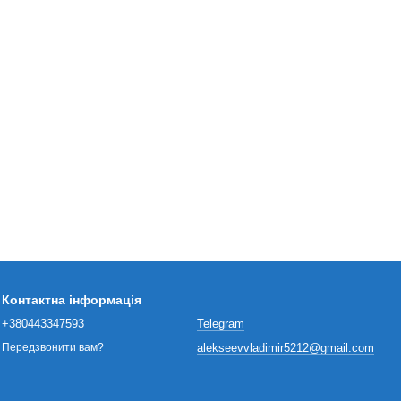
Контактна інформація
+380443347593
Telegram
alekseevvladimir5212@gmail.com
Передзвонити вам?