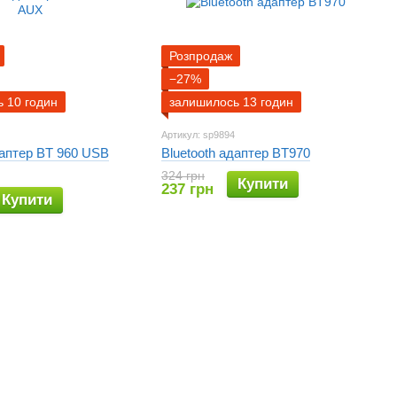
Розпродаж
−27%
 10 годин
залишилось 13 годин
Артикул: sp9894
даптер BT 960 USB
Bluetooth адаптер BT970
324 грн
Купити
237 грн
Купити