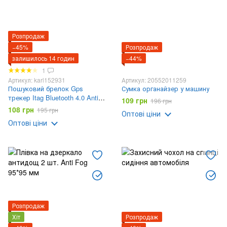
Розпродаж
−45%
Розпродаж
залишилось 14 годин
−44%
1
Артикул: karl152931
Артикул: 20552011259
Пошуковий брелок Gps
Сумка органайзер у машину
трекер Itag Bluetooth 4.0 Anti
109 грн
196 грн
Lost
108 грн
195 грн
Оптові ціни
Оптові ціни
Розпродаж
Хіт
Розпродаж