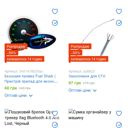
Перетворювачі напруги, автомобільні інвертори
Розпродаж
Розпродаж
−54%
−50%
залишилось 14 годин
залишилось 14 годин
Артикул: 5401478520as
Артикул: sp6823
Економія палива Fuel Shark |
Захоплення для СТО
Пристрій прилад для економії
87 грн
174 грн
палива економайзер для авто
68 грн
148 грн
Оптові ціни
Оптові ціни