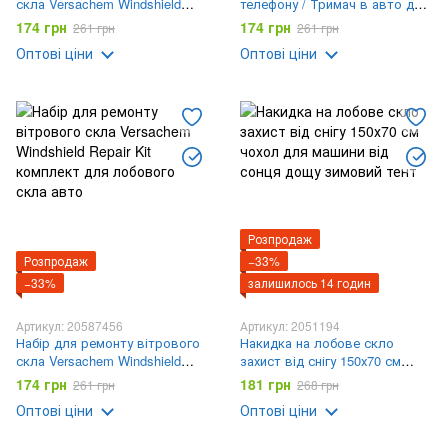
скла Versachem Windshield
телефону / Тримач в авто для
Repair Kit комплект для
смартфона на лобове скло /
174 грн
174 грн
261 грн
261 грн
лобового скла авто
Підставка під телефон
Оптові ціни
Оптові ціни
Розпродаж
Розпродаж
−33%
−33%
залишилось 14 годин
Артикул: 20587456
Артикул: 2051194
Набір для ремонту вітрового
Накидка на лобове скло
скла Versachem Windshield
захист від снігу 150х70 см
Repair Kit комплект для
чохол для машини від сонця
174 грн
181 грн
261 грн
268 грн
лобового скла авто
дощу зимовий тент
Оптові ціни
Оптові ціни