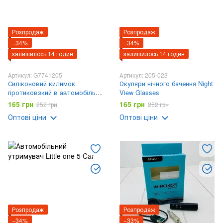
Розпродаж
Розпродаж
−34%
−34%
залишилось 14 годин
залишилось 14 годин
Артикул: G7741205
Артикул: 205-023
Силіконовий килимок
Окуляри нічного бачення Night
протиковзкий в автомобіль
View Glasses
на панель MOBILE
165 грн
165 грн
252 грн
252 грн
Оптові ціни
Оптові ціни
Розпродаж
Розпродаж
−34%
−33%