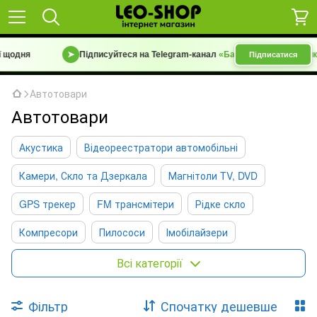
 щодня
➤
Підписуйтеся на Telegram-канал
«Барахолка 7 км | Уцінка
Підписатися
Автотовари
Автотовари
Акустика
Відеореестратори автомобільні
Камери, Скло та Дзеркала
Магнітоли TV, DVD
GPS трекер
FM трансмітери
Рідке скло
Компресори
Пилососи
Імобілайзери
Масажні подушки
Акссесуари та гаджети для авто
Всі категорії
Органайзери для авто
Фільтр
Спочатку дешевше