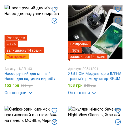
Розпродаж
−36%
Розпродаж
залишилось 14 годин
−36%
Топ продаж
залишилось 14 годин
Артикул: KAR143
Артикул: 20541201
Насос ручний для м’ячів /
X8BT ФМ Модулятор з БЛ/FM-
Насос для надувних виробів
трансмітер модулятор BRUM
152 грн
158 грн
239 грн
245 грн
Оптові ціни
Оптові ціни