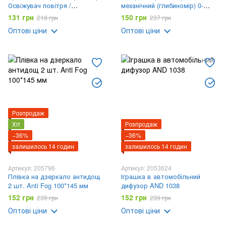
Освіжувач повітря /
механічний (глибиномір) 0-
Автомобільний ароматизатор
20мм
131 грн
150 грн
218 грн
237 грн
Штурвал Vert-17
Оптові ціни
Оптові ціни
Розпродаж
Хіт
Розпродаж
−36%
−36%
залишилось 14 годин
залишилось 14 годин
Артикул: 205796
Артикул: 2053624
Плівка на дзеркало антидощ
Іграшка в автомобільний
2 шт. Anti Fog 100*145 мм
дифузор AND 1038
152 грн
152 грн
239 грн
239 грн
Оптові ціни
Оптові ціни