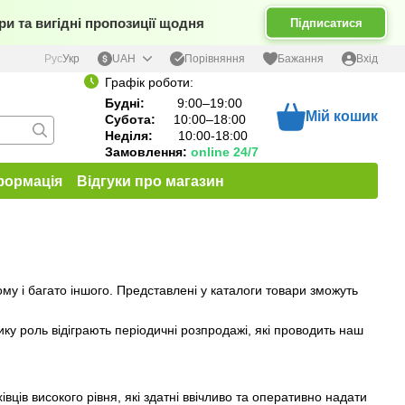
и та вигідні пропозиції щодня
Підписатися
Порівняння
Рус
Укр
UAH
Бажання
Вхід
Графік роботи:
Будні:
9:00–19:00
Мій кошик
Субота:
10:00–18:00
Неділя:
10:00-18:00
Замовлення:
online 24/7
формація
Відгуки про магазин
му і багато іншого. Представлені у каталоги товари зможуть
ку роль відіграють періодичні розпродажі, які проводить наш
вців високого рівня, які здатні ввічливо та оперативно надати