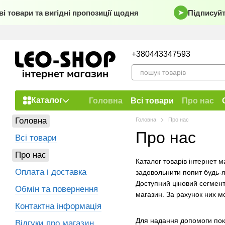
Перейти до основного контенту
 товари та вигідні пропозиції щодня
Підписуйт
➤
+380443347593
Каталог
Головна
Всі товари
Про нас
Договір публічної оферти
Головна
Головна
Про нас
Про нас
Всі товари
Про нас
Каталог товарів інтернет 
Оплата і доставка
задовольнити попит будь-я
Доступний ціновий сегмент
Обмін та повернення
магазин. За рахунок них м
Контактна інформація
Для надання допомоги покуп
Відгуки про магазин