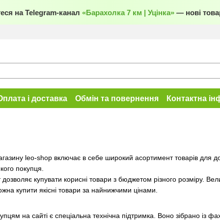
еся на Telegram-канал
«Барахолка 7 км | Уцінка»
— нові товар
Оплата і доставка
Обмін та повернення
Контактна ін
магазину leo-shop включає в себе широкий асортимент товарів для до
кого покупця.
 дозволяє купувати корисні товари з бюджетом різного розміру. Вели
ожна купити якісні товари за найнижчими цінами.
цям на сайті є спеціальна технічна підтримка. Воно зібрано із фахі