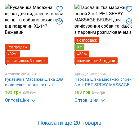
Розпродаж
Розпродаж
Хіт
−32%
−32%
залишилось 3 години
залишилось 3 години
Артикул: 2054879
Артикул: Jam5566
Рукавичка Масажна щітка для
Парова щітка масажер спрей
видалення вовни котів та
3 в 1 PET SPRAY MASSAGE
собак із захистом від
BRUSH для вичісування собак
183 грн
183 грн
270 грн
270 грн
подряпин XL-147
та кішок з паровим
Оптові ціни
Оптові ціни
розпилювачем з ручкою
Показати ще 20 товарів