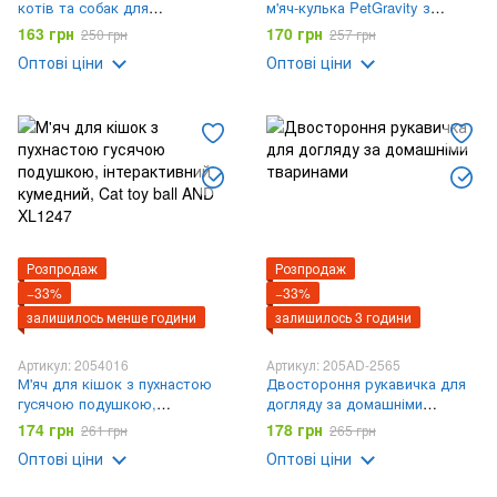
котів та собак для
м'яч-кулька PetGravity з
вичісування
хаотичним рухом та
163 грн
170 грн
250 грн
257 грн
світловою панеллю
Оптові ціни
Оптові ціни
Розпродаж
Розпродаж
−33%
−33%
залишилось менше години
залишилось 3 години
Артикул: 2054016
Артикул: 205AD-2565
М'яч для кішок з пухнастою
Двостороння рукавичка для
гусячою подушкою,
догляду за домашніми
інтерактивний кумедний, Cat
тваринами
174 грн
178 грн
261 грн
265 грн
toy ball AND XL1247
Оптові ціни
Оптові ціни