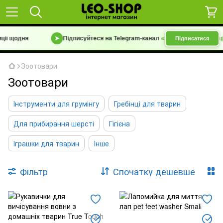
ії щодня
➤
Підписуйтеся на Telegram-канал
«Барахолка 7 км | Уцін
Підписатися
Зоотовари
Зоотовари
Інструменти для грумінгу
Гребінці для тварин
Для прибирання шерсті
Гігієна
Іграшки для тварин
Інше
Фільтр
Спочатку дешевше