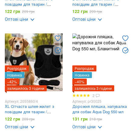
повідцем для тварин /
повідцем для тварин /
Регульований нагрудник +
Регульований нагрудник +
122 грн
122 грн
209 грн
209 грн
повідець
повідець
Оптові ціни
Оптові ціни
Розпродаж
Розпродаж
Новинка
Новинка
−42%
−40%
залишилось 3 години
залишилось 3 години
2
Артикул: 2055860/4
Артикул: pr30025
XL Сітчаста шлея-жилет з
Дорожня пляшка, напувалка
повідцем для тварин /
для собак Aqua Dog 550 мл
Регульований нагрудник +
122 грн
131 грн
209 грн
218 грн
повідець
Оптові ціни
Оптові ціни