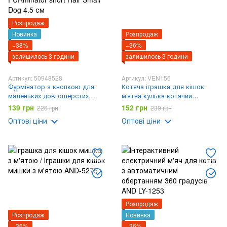
Розпродаж
Новинка
Розпродаж
−38%
−36%
залишилось 3 години
залишилось 3 години
Артикул: 50948528
Артикул: VEN156
Фурмінатор з кнопкою для
Котяча іграшка для кішок
маленьких довгошерстих
м'ятна кулька котячий
собак FURminator short Hair
льодяник
139 грн
152 грн
226 грн
239 грн
Small Dog 4.5 см
Оптові ціни
Оптові ціни
Розпродаж
Розпродаж
Новинка
−36%
−36%