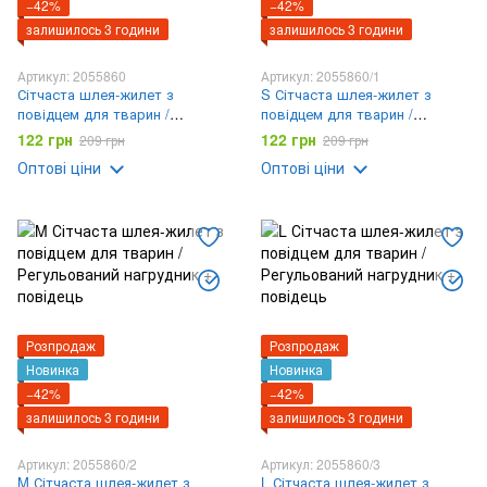
−42%
−42%
залишилось 3 години
залишилось 3 години
Артикул: 2055860
Артикул: 2055860/1
Сітчаста шлея-жилет з
S Сітчаста шлея-жилет з
повідцем для тварин /
повідцем для тварин /
Регульований нагрудник +
Регульований нагрудник +
122 грн
122 грн
209 грн
209 грн
повідець
повідець
Оптові ціни
Оптові ціни
Розпродаж
Розпродаж
Новинка
Новинка
−42%
−42%
залишилось 3 години
залишилось 3 години
Артикул: 2055860/2
Артикул: 2055860/3
M Сітчаста шлея-жилет з
L Сітчаста шлея-жилет з