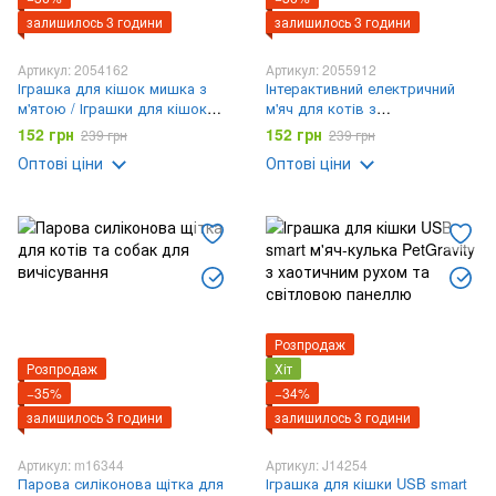
залишилось 3 години
залишилось 3 години
Артикул: 2054162
Артикул: 2055912
Іграшка для кішок мишка з
Інтерактивний електричний
м'ятою / Іграшки для кішок
м'яч для котів з
мишки з м'ятою AND-5275
автоматичним обертанням 360
152 грн
152 грн
239 грн
239 грн
градусів AND LY-1253
Оптові ціни
Оптові ціни
Розпродаж
Розпродаж
Хіт
−35%
−34%
залишилось 3 години
залишилось 3 години
Артикул: m16344
Артикул: J14254
Парова силіконова щітка для
Іграшка для кішки USB smart