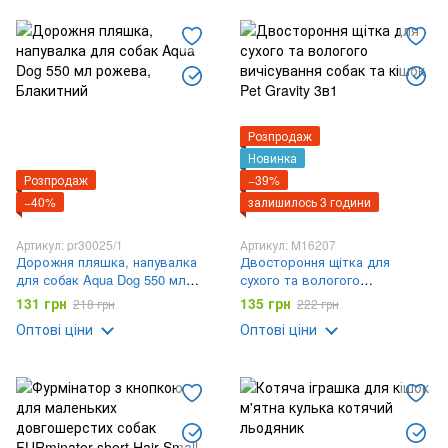
Розпродаж
Новинка
Розпродаж
−39%
−40%
залишилось 3 години
Артикул: pr30025/1
Артикул: M16207
Дорожня пляшка, напувалка
Двостороння щітка для
для собак Aqua Dog 550 мл
сухого та вологого
рожева
вичісування собак та кішок
131 грн
135 грн
218 грн
222 грн
Pet Gravity 3в1
Оптові ціни
Оптові ціни