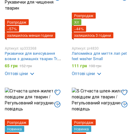
Розпродаж
Розпродаж
Хіт
−57%
−44%
залишилось менше години
залишилось 3 години
Артикул: sp333368
Артикул: pr4830
Рукавички для вичісування
Лапомийка для миття лап pet
вовни з домашніх тварин True
feet washer Small
Touch Рукавички для чищення
65 грн
111 грн
152 грн
198 грн
тварин
Оптові ціни
Оптові ціни
Розпродаж
Розпродаж
Новинка
Новинка