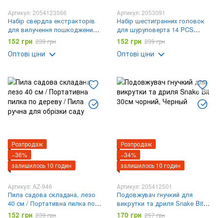
Артикул: 2054123566
Артикул: 2053091
Набір свердла екстракторів
Набір шестигранних головок
для вилучення пошкоджених
для шуруповерта 14 PCS
гвинтів 4 шт
sleeve AND
152 грн
152 грн
239 грн
239 грн
Оптові ціни
Оптові ціни
Розпродаж
Розпродаж
−36%
−34%
залишилось 10 годин
залишилось 10 годин
Артикул: AZ-946
Артикул: 205412501
Пила садова складана, лезо
Подовжувач гнучкий для
40 см / Портативна пилка по
викрутки та дриля Snake Bit
дереву / Пила ручна для
30см чорний
152 грн
170 грн
239 грн
257 грн