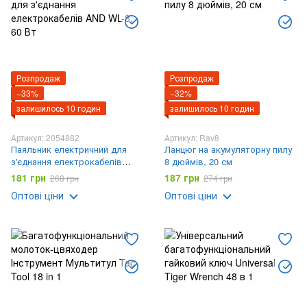
Розпродаж
Розпродаж
−33%
−32%
залишилось 10 годин
залишилось 10 годин
Артикул: 2054882
Артикул: Rav8
Паяльник електричний для
Ланцюг на акумуляторну пилу
з'єднання електрокабелів
8 дюймів, 20 см
AND WL-8, 60 Вт
181 грн
187 грн
268 грн
274 грн
Оптові ціни
Оптові ціни