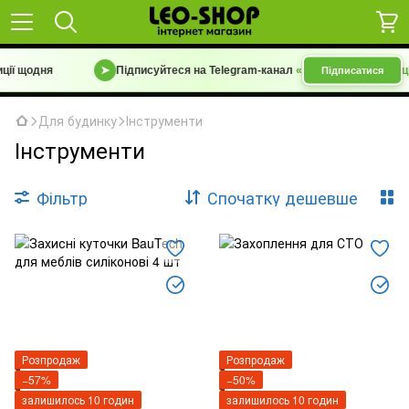
ії щодня
➤
Підписуйтеся на Telegram-канал
«Барахолка 7 км | Уцін
Підписатися
Для будинку
Інструменти
Інструменти
Фільтр
Спочатку дешевше
Розпродаж
Розпродаж
−57%
−50%
залишилось 10 годин
залишилось 10 годин