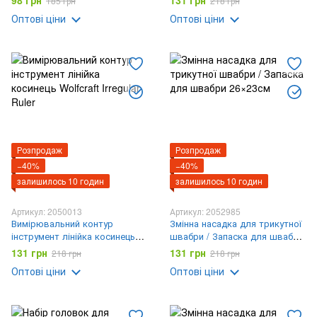
98 грн
131 грн
185 грн
218 грн
Оптові ціни
Оптові ціни
Розпродаж
Розпродаж
−40%
−40%
залишилось 10 годин
залишилось 10 годин
Артикул: 2050013
Артикул: 2052985
Вимірювальний контур
Змінна насадка для трикутної
інструмент лінійка косинець
швабри / Запаска для швабри
Wolfcraft Irregular Ruler
26×23см
131 грн
131 грн
218 грн
218 грн
Оптові ціни
Оптові ціни