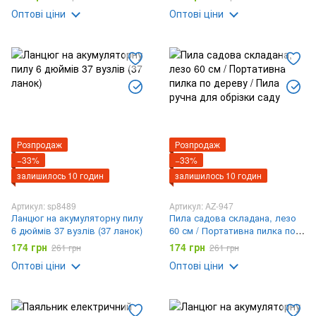
обрізки саду
Оптові ціни
Оптові ціни
Розпродаж
Розпродаж
−33%
−33%
залишилось 10 годин
залишилось 10 годин
Артикул: sp8489
Артикул: AZ-947
Ланцюг на акумуляторну пилу
Пила садова складана, лезо
6 дюймів 37 вузлів (37 ланок)
60 см / Портативна пилка по
дереву / Пила ручна для
174 грн
174 грн
261 грн
261 грн
обрізки саду
Оптові ціни
Оптові ціни