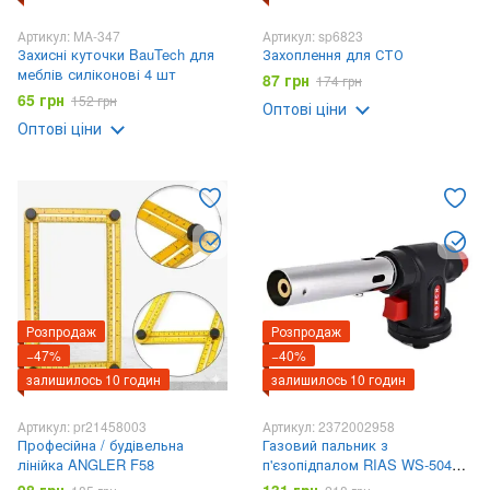
Артикул: MA-347
Артикул: sp6823
Захисні куточки BauTech для
Захоплення для СТО
меблів силіконові 4 шт
87 грн
174 грн
65 грн
152 грн
Оптові ціни
Оптові ціни
Розпродаж
Розпродаж
−47%
−40%
залишилось 10 годин
залишилось 10 годин
Артикул: pr21458003
Артикул: 2372002958
Професійна / будівельна
Газовий пальник з
лінійка ANGLER F58
п'єзопідпалом RIAS WS-504
(2_002958)