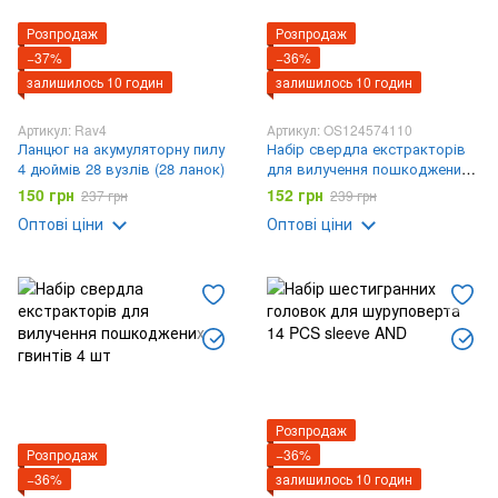
Розпродаж
Розпродаж
−37%
−36%
залишилось 10 годин
залишилось 10 годин
Артикул: Rav4
Артикул: OS124574110
Ланцюг на акумуляторну пилу
Набір свердла екстракторів
4 дюймів 28 вузлів (28 ланок)
для вилучення пошкоджених
гвинтів 4 шт
150 грн
152 грн
237 грн
239 грн
Оптові ціни
Оптові ціни
Розпродаж
Розпродаж
−36%
−36%
залишилось 10 годин