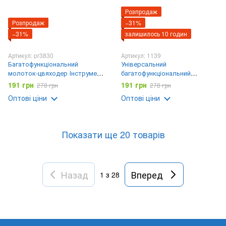
Розпродаж
Розпродаж
−31%
−31%
залишилось 10 годин
Артикул: pr3830
Артикул: 1139
Багатофункціональний
Універсальний
молоток-цвяходер Інструмент
багатофункціональний
Мультитул Tac Tool 18 in 1
гайковий ключ Universal Tiger
191 грн
191 грн
278 грн
278 грн
Wrench 48 в 1
Оптові ціни
Оптові ціни
Показати ще 20 товарів
Назад
Вперед
1
з 28