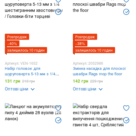
Розпродаж
Розпродаж
−40%
−38%
залишилось 10 годин
залишилось 10 годин
Артикул: VEN-1652
Артикул: 2052986
Набір головок для
Змінна насадка для плоскої
шуруповерта 5-13 мм з 1/4
швабри Rags mop the floor
шестигранним хвостовиком /
131 грн
142 грн
218 грн
229 грн
Головки-біти торцеві
Оптові ціни
Оптові ціни