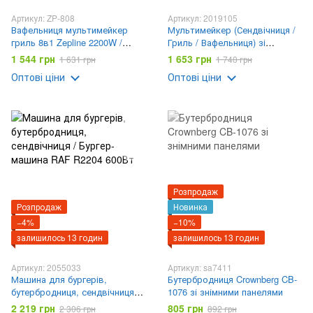
Артикул: ZP-808
Артикул: 2019105
Вафельниця мультимейкер
Мультимейкер (Сендвічниця /
гриль 8в1 Zepline 2200W /
Гриль / Вафельниця) зі
Потужний електрогриль зі
знімними формами 10 в 1
1 544 грн
1 653 грн
1 631 грн
1 740 грн
змінними пластинами ZP-808
Domotec MS-209 2000 Вт
Оптові ціни
Оптові ціни
Розпродаж
Розпродаж
Новинка
−4%
−10%
залишилось 13 годин
залишилось 13 годин
Артикул: 2055033
Артикул: sa7411
Машина для бургерів,
Бутербродниця Crownberg CB-
бутербродниця, сендвічниця /
1076 зі знімними панелями
Бургер-машина RAF R2204
2 219 грн
805 грн
2 306 грн
892 грн