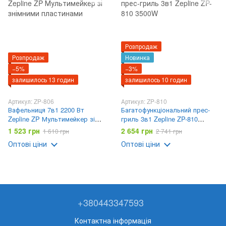
Розпродаж
Розпродаж
Новинка
−5%
−3%
залишилось 13 годин
залишилось 10 годин
Артикул: ZP-806
Артикул: ZP-810
Вафельниця 7в1 2200 Вт
Багатофункціональний прес-
Zepline ZP Мультимейкер зі
гриль 3в1 Zepline ZP-810
знімними пластинами
3500W
1 523 грн
2 654 грн
1 610 грн
2 741 грн
Оптові ціни
Оптові ціни
+380443347593
Контактна інформація