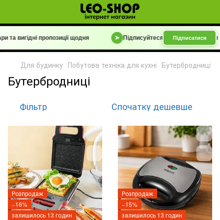
 та вигідні пропозиції щодня
➤
Підписуйтеся на Telegram-канал
«Б
Підписатися
Для будинку
Побутова техніка для кухні
Бутербродниці
Бутербродниці
Фільтр
Спочатку дешевше
Розпродаж
Розпродаж
−16%
−15%
залишилось 13 годин
залишилось 13 годин