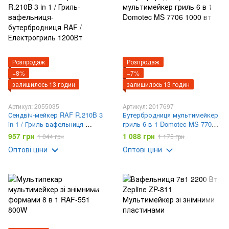
Розпродаж
Розпродаж
−8%
−7%
залишилось 13 годин
залишилось 13 годин
Артикул: 2055035
Артикул: 2017697
Сендвіч-мейкер RAF R.210B 3
Бутербродниця мультимейкер
in 1 / Гриль-вафельниця-
гриль 6 в 1 Domotec MS 7706
бутербродниця RAF /
1000 вт
957 грн
1 088 грн
1 044 грн
1 175 грн
Електрогриль 1200Вт
Оптові ціни
Оптові ціни