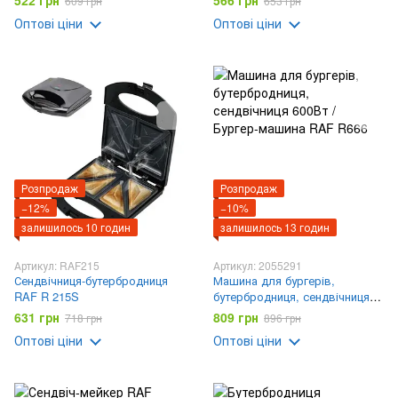
522 грн
566 грн
609 грн
653 грн
Оптові ціни
Оптові ціни
Розпродаж
Розпродаж
−12%
−10%
залишилось 10 годин
залишилось 13 годин
Артикул: RAF215
Артикул: 2055291
Сендвічниця-бутербродниця
Машина для бургерів,
RAF R 215S
бутербродниця, сендвічниця
600Вт / Бургер-машина RAF
631 грн
809 грн
718 грн
896 грн
R666
Оптові ціни
Оптові ціни