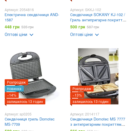
Артикул: 2054816
Артикул: SKKJ-102
Електрична сендвічниця AND-
Сендвічниця SOKANY KJ-102 /
1587
Гриль антипригарне покриття
Чорний 750 Вт /
448 грн
500 грн
535 грн
587 грн
Електробутербродниця для
Оптові ціни
Оптові ціни
дому
Розпродаж
Новинка
Розпродаж
−14%
−13%
залишилось 13 годин
залишилось 13 годин
Артикул: sp0205
Артикул: 2014117
Сендвічниця гриль Domotec
Сендвічниця Domotec MS 7777
MS-7709
з антипригарним покриттям
750W 220-240V 50/60Hz