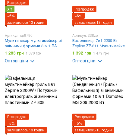
Розпродаж
Хіт
Розпродаж
−6%
−6%
залишилось 13 годин
залишилось 13 годин
Артикул: sp9790
Артикул: 238zp
Мультипекар мультимейкер зі
Вафельниця 7в1 2200 Вт
знімними формами 8 в 1 RAF-
Zepline ZP-811 Мультимейкер
551 800W
зі знімними пластинами
1 283 грн
1 392 грн
1 370 грн
1 479 грн
Оптові ціни
Оптові ціни
Розпродаж
Розпродаж
−5%
−5%
залишилось 13 годин
залишилось 13 годин