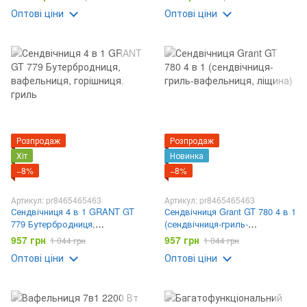
600Вт
Оптові ціни
Оптові ціни
Розпродаж
Розпродаж
Хіт
Новинка
−8%
−8%
Артикул: pr8465465463
Артикул: pr8465465463
Сендвічниця 4 в 1 GRANT GT
Сендвічниця Grant GT 780 4 в 1
779 Бутербродниця,
(сендвічниця-гриль-
вафельниця, горішниця, гриль
вафельниця, ліщина)
957 грн
957 грн
1 044 грн
1 044 грн
Оптові ціни
Оптові ціни