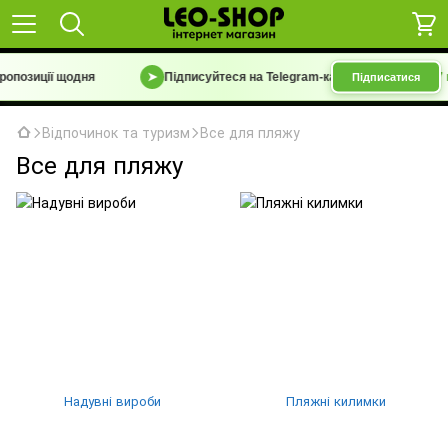
пропозиції щодня
➤
Підписуйтеся на Telegram-канал
«Барахолка 7 к
Підписатися
Відпочинок та туризм
Все для пляжу
Все для пляжу
Надувні вироби
Пляжні килимки