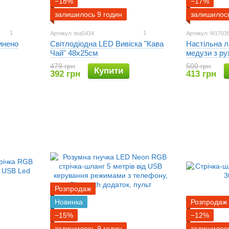
−18%
−17%
залишилось 9 годин
залишилось
1
1
Артикул: tea5434
Артикул: M1703
инено
Світлодіодна LED Вивіска "Кава
Настільна л
Чай" 48х25см
медузи з ру
передачею 
479 грн
500 грн
Купити
392 грн
413 грн
Розпродаж
Новинка
Розпродаж
−15%
−12%
залишилось 9 годин
залишилось