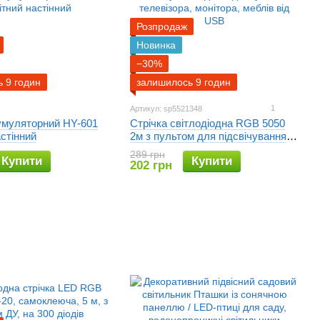
Розпродаж
Новинка
−30%
 9 годин
залишилось 9 годин
1
Артикул: sp5521348
умуляторний HY-601
Стрічка світлодіодна RGB 5050
астінний
2м з пультом для підсвічування
телевізора, монітора, меблів від
289 грн
Купити
Купити
USB
202 грн