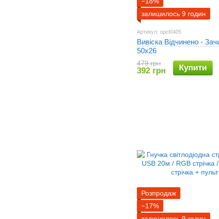
−18%
залишилось 9 годин
Артикул: opcl0405
Вивіска Відчинено - Зач
50х26
479 грн
Купити
392 грн
Розпродаж
−17%
залишилось 9 годин