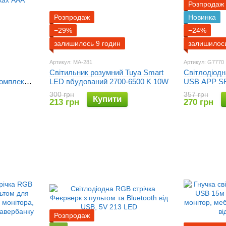
Розпродаж
Розпродаж
Новинка
−29%
−24%
залишилось 9 годин
залишилось
Артикул: MA-281
Артикул: G7770
Світильник розумний Tuya Smart
Світлодіод
омплект 2
LED вбудований 2700-6500 K 10W
USB APP SF-
ий / LED
з пультом ДУ
300 грн
357 грн
Купити
ах ААА
213 грн
270 грн
Розпродаж