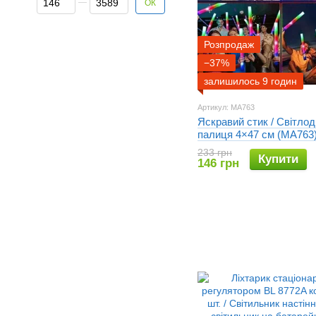
ОК
Розпродаж
−37%
залишилось 9 годин
Артикул: MA763
Яскравий стик / Світлод
палиця 4×47 см (MA763
233 грн
Купити
146 грн