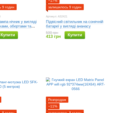
−17%
 9 годин
залишилось 9 годин
8
Артикул: AS2421
ампа нічник у вигляді
Підвісний світильник на сонячній
хами, обертами та
батареї у вигляді ананасу
кольорів RGB
500 грн
Купити
Купити
413 грн
Розпродаж
−11%
 9 годин
залишилось 9 годин