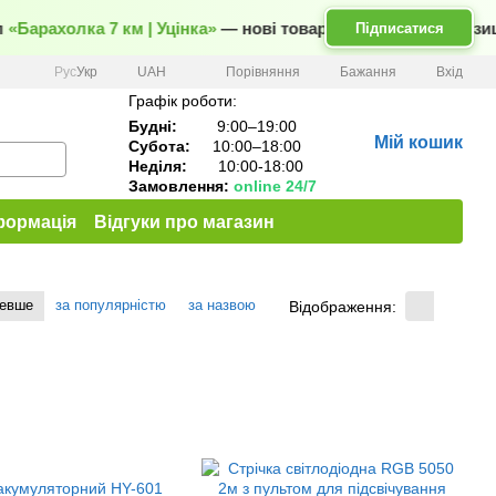
Барахолка 7 км | Уцінка»
— нові товари та вигідні пропозиції
Підписатися
Порівняння
Рус
Укр
UAH
Бажання
Вхід
Графік роботи:
Будні:
9:00–19:00
Мій кошик
Субота:
10:00–18:00
Неділя:
10:00-18:00
Замовлення:
online 24/7
формація
Відгуки про магазин
шевше
за популярністю
за назвою
Відображення: