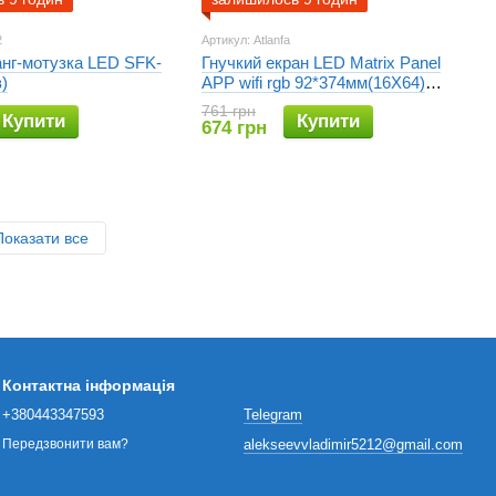
2
Артикул: Atlanfa
анг-мотузка LED SFK-
Гнучкий екран LED Matrix Panel
)
APP wifi rgb 92*374мм(16X64)
ART-0566
761 грн
Купити
Купити
674 грн
Показати все
Контактна інформація
+380443347593
Telegram
alekseevvladimir5212@gmail.com
Передзвонити вам?