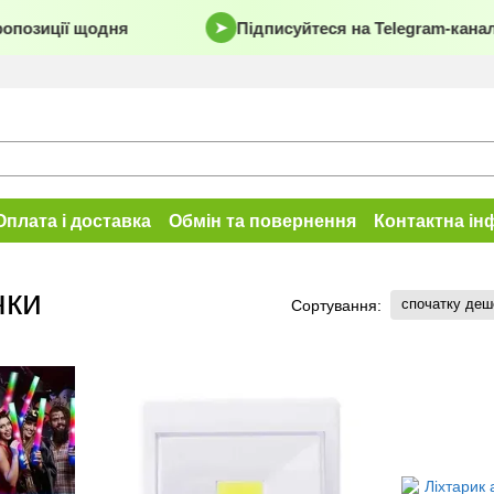
позиції щодня
Підписуйтеся на Telegram-канал
«
➤
Оплата і доставка
Обмін та повернення
Контактна ін
чки
спочатку де
Сортування: