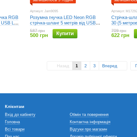
Артикул: Jam9095
Артикул: M1729
річка RGB
Розумна гнучка LED Neon RGB
Стрічка-шл
/ USB Led
стрічка-шланг 5 метрів від USB
30 (5 метров
керування режимами з телефону,
587 грн
709 грн
Купити
Bluetooth додаток, пульт
500 грн
622 грн
Назад
1
2
3
Вперед
Клієнтам
Вхід до кабінету
Обмін та повернення
Головна
Контактна інформація
Всі товари
Відгуки про магазин
Про нас
Договір публічної оферти