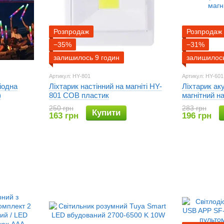
Розпродаж
Розпродаж
−35%
−31%
залишилось 9 годин
залишилось
Артикул: HY-801
Артикул: HY-601
іодна
Ліхтарик настінний на магніті HY-
Ліхтарик ак
)
801 COB пластик
магнітний н
250 грн
283 грн
Купити
163 грн
196 грн