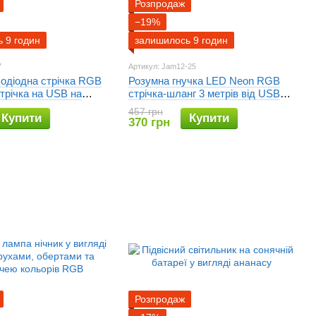
Розпродаж
−19%
 9 годин
залишилось 9 годин
7
Артикул: Jam12-25
лодіодна стрічка RGB
Розумна гнучка LED Neon RGB
трічка на USB на
стрічка-шланг 3 метрів від USB
лі + пульт / LED
управління режимами з телефону,
457 грн
Купити
Купити
 павербанку
Bluetooth додаток, пульт
370 грн
Розпродаж