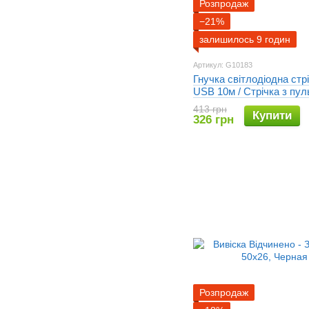
Розпродаж
−21%
залишилось 9 годин
Артикул: G10183
Гнучка світлодіодна ст
USB 10м / Стрічка з пу
підсвічування телевізор
413 грн
Купити
монітора, меблів / LED с
326 грн
павербанку
Розпродаж