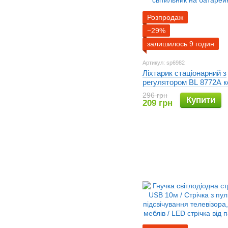
Розпродаж
−29%
залишилось 9 годин
Артикул: sp6982
Ліхтарик стаціонарний з
регулятором BL 8772A к
шт. / Світильник настінн
296 грн
Купити
світильник на батарейк
209 грн