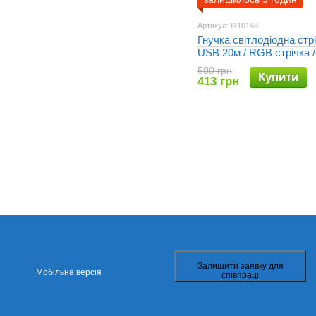
Артикул: G10148
Гнучка світлодіодна ст
USB 20м / RGB стрічка 
стрічка + пульт
500 грн
Купити
413 грн
Залишити заявку для
Мобільна версія
співпраці