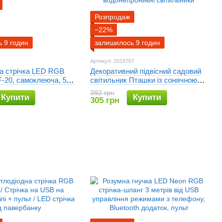
Розпродаж
−22%
 9 годин
залишилось 9 годин
Артикул: 2019767
на стрічка LED RGB
Декоративний підвісний садовий
20, самоклеюча, 5 м,
світильник Пташки із сонячною
, на 300 діодів
панеллю / LED-птиці для саду,
392 грн
Купити
Купити
водонепроникні світильники
305 грн