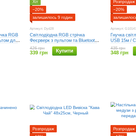
Хіт
Розпродаж
−20%
−20%
залишилось 9 годин
залишилось
Артикул: Dyd28
Артикул: G1014
річка RGB
Світлодіодна RGB стрічка
Гнучка світ
льтом для
Феєрверк з пультом та Bluetooth
USB 15м / С
а,
від USB, 5V 213 LED
монітор, меб
426 грн
435 грн
Купити
трічка від
стрічка від
339 грн
348 грн
Розпродаж
Розпродаж