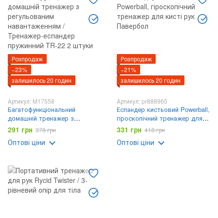
Розпродаж
Розпродаж
−23%
−21%
залишилось 20 годин
залишилось 20 годин
Артикул: M17558
Артикул: pr888965
Багатофункціональний
Еспандер кистьовий Powerball,
домашній тренажер з
гіроскопічний тренажер для
регульованим навантаженням
кисті рук Павербол
291 грн
331 грн
378 грн
418 грн
/ Тренажер-еспандер
Оптові ціни
Оптові ціни
пружинний TR-22 2 штуки