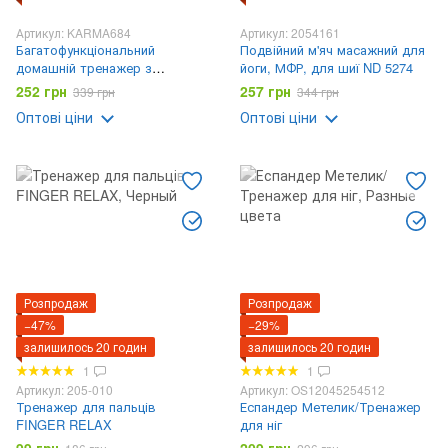
Артикул: KARMA684
Артикул: 2054161
Багатофункціональний
Подвійний м'яч масажний для
домашній тренажер з
йоги, МФР, для шиї ND 5274
регульованим навантаженням
252 грн
257 грн
339 грн
344 грн
/Тренажер для рук Arm Power
Оптові ціни
Оптові ціни
Розпродаж
Розпродаж
−47%
−29%
залишилось 20 годин
залишилось 20 годин
1
1
Артикул: 205-010
Артикул: OS12045254512
Тренажер для пальців
Еспандер Метелик/Тренажер
FINGER RELAX
для ніг