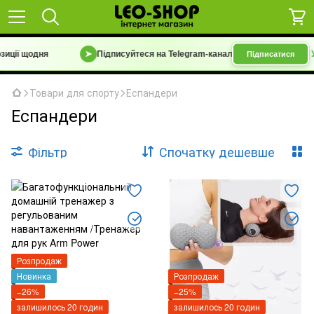
зиції щодня
➤
Підписуйтеся на Telegram-канал
«Барахолка 7 км | У
Підписатися
Товари для спорту
Еспандери
Еспандери
Фільтр
Спочатку дешевше
Розпродаж
Новинка
Розпродаж
−26%
−25%
залишилось 20 годин
залишилось 20 годин