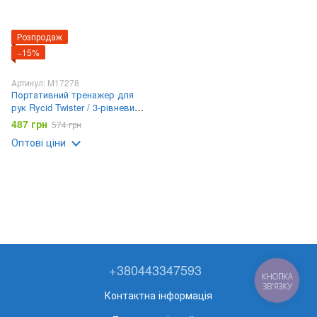
Розпродаж
−15%
Артикул: M17278
Портативний тренажер для
рук Rycid Twister / 3-рівневий
опір для тіла
487 грн
574 грн
Оптові ціни
+380443347593
КНОПКА
ЗВ'ЯЗКУ
Контактна інформація