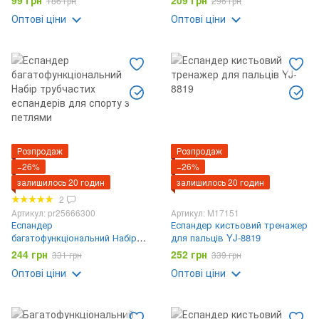
99 грн
209 грн
186 грн
296 грн
Оптові ціни
Оптові ціни
Розпродаж
Розпродаж
−26%
−26%
залишилось 20 годин
залишилось 20 годин
2
Артикул: pr25666300
Артикул: M17151
Еспандер
Еспандер кистьовий тренажер
багатофункціональний Набір
для пальців YJ-8819
трубчастих еспандерів для
244 грн
252 грн
331 грн
339 грн
спорту з петлями
Оптові ціни
Оптові ціни