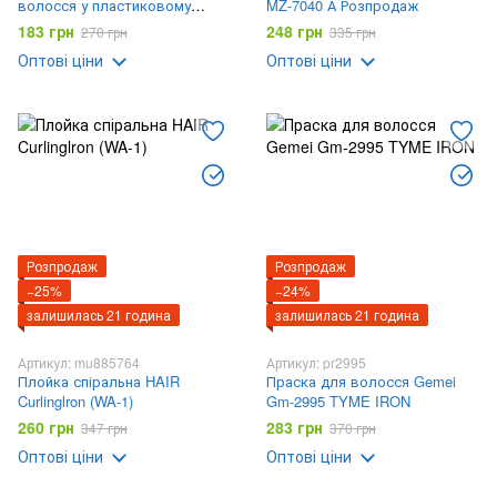
волосся у пластиковому
MZ-7040 А Розпродаж
контейнері
183 грн
248 грн
270 грн
335 грн
Оптові ціни
Оптові ціни
Розпродаж
Розпродаж
−25%
−24%
залишилась 21 година
залишилась 21 година
Артикул: mu885764
Артикул: pr2995
Плойка спіральна HAIR
Праска для волосся Gemei
Curlinglron (WA-1)
Gm-2995 TYME IRON
260 грн
283 грн
347 грн
370 грн
Оптові ціни
Оптові ціни