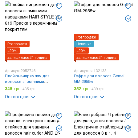
Розпродаж
Розпродаж
Новинка
−20%
−20%
залишилась 21 година
залишилась 21 година
Артикул: 2052746
Артикул: sa132138
Плойка-випрямляч для
Гофре для волосся Gemei
волосся зі змінними
GM-2955w
насадками HAIR STYLE XL-619
348 грн
352 грн
435 грн
439 грн
Праска з керамічним
Оптові ціни
Оптові ціни
покриттям