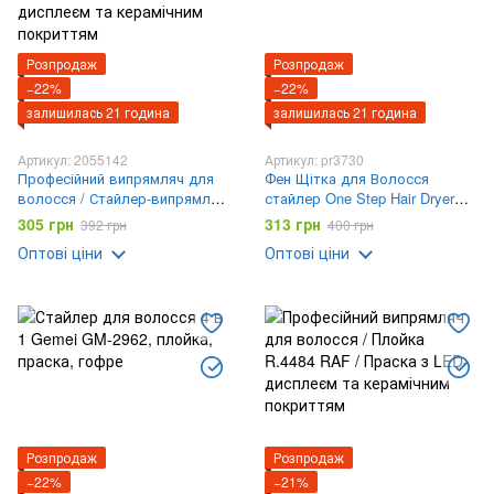
Розпродаж
Розпродаж
−22%
−22%
залишилась 21 година
залишилась 21 година
Артикул: 2055142
Артикул: pr3730
Професійний випрямляч для
Фен Щітка для Волосся
волосся / Стайлер-випрямляч
стайлер One Step Hair Dryer
RAF R.454P / Утюжокз
and Styler 3 в 1
305 грн
313 грн
392 грн
400 грн
цифровим дисплеєм та
Оптові ціни
Оптові ціни
керамічним покриттям
Розпродаж
Розпродаж
−22%
−21%