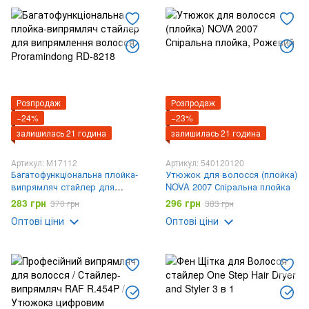
Розпродаж
Розпродаж
−24%
−23%
залишилась 21 година
залишилась 21 година
Артикул: M17112
Артикул: 540120120
Багатофункціональна плойка-
Утюжок для волосся (плойка)
випрямляч стайлер для
NOVA 2007 Спіральна плойка
випрямлення волосся
283 грн
296 грн
370 грн
383 грн
Proramindong RD-8218
Оптові ціни
Оптові ціни