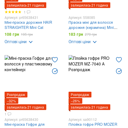
залишилась 21 година
залишилась 21 година
1
Артикул: pr65638431
Артикул: 558085
Міні-праска дорожня HAIR
Праска міні для волосся
STRAIGHTER Mini Cat
дорожня (керамічна) Mini
Straighter
108 грн
183 грн
195 грн
270 грн
Оптові ціни
Оптові ціни
Розпродаж
Розпродаж
−32%
−26%
залишилась 21 година
залишилась 21 година
1
Артикул: pr65638430
Артикул: sa90112
Міні-праска Гофре для
Плойка гофре PRO MOZER