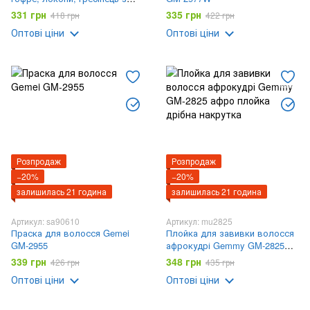
покриттям DOMOTEC MS-4906
331 грн
335 грн
418 грн
422 грн
3в1
Оптові ціни
Оптові ціни
Розпродаж
Розпродаж
−20%
−20%
залишилась 21 година
залишилась 21 година
Артикул: sa90610
Артикул: mu2825
Праска для волосся Gemei
Плойка для завивки волосся
GM-2955
афрокудрі Gemmy GM-2825
афро плойка дрібна накрутка
339 грн
348 грн
426 грн
435 грн
Оптові ціни
Оптові ціни