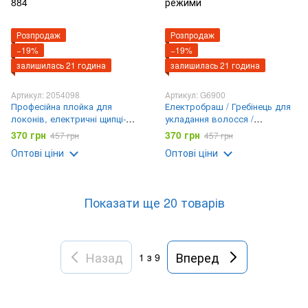
Розпродаж
Розпродаж
−19%
−19%
залишилась 21 година
залишилась 21 година
Артикул: 2054098
Артикул: G6900
Професійна плойка для
Електробраш / Гребінець для
локонів, електричні щипці-
укладання волосся /
стайлер для завивки волосся
Електрична стайлер-щітка для
370 грн
370 грн
457 грн
457 грн
hair curler AND LY-884
волосся 3 в 1, 4 режими
Оптові ціни
Оптові ціни
Показати ще 20 товарів
Назад
Вперед
1
з 9