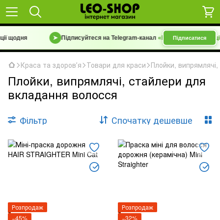
ії щодня
➤
Підписуйтеся на Telegram-канал
«Барахолка 7 км | Уцін
Підписатися
Краса та здоровʼя
Товари для краси
Плойки, випрямлячі,
Плойки, випрямлячі, стайлери для
вкладання волосся
Фільтр
Спочатку дешевше
Розпродаж
Розпродаж
−45%
−32%