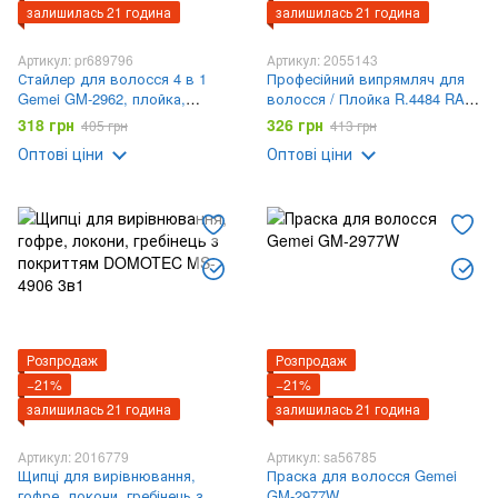
залишилась 21 година
залишилась 21 година
Артикул: pr689796
Артикул: 2055143
Стайлер для волосся 4 в 1
Професійний випрямляч для
Gemei GM-2962, плойка,
волосся / Плойка R.4484 RAF
праска, гофре
/ Праска з LED-дисплеєм та
318 грн
326 грн
405 грн
413 грн
керамічним покриттям
Оптові ціни
Оптові ціни
Розпродаж
Розпродаж
−21%
−21%
залишилась 21 година
залишилась 21 година
Артикул: 2016779
Артикул: sa56785
Щипці для вирівнювання,
Праска для волосся Gemei
гофре, локони, гребінець з
GM-2977W