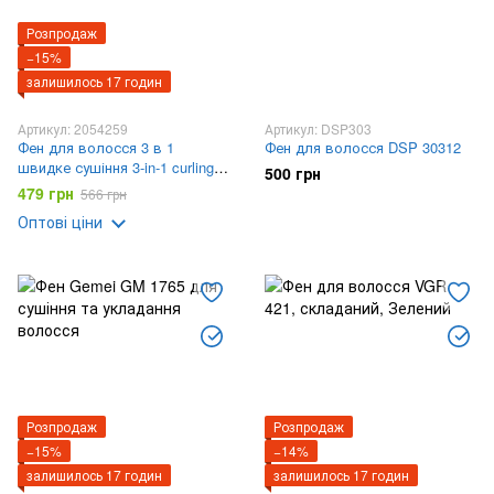
Розпродаж
−15%
залишилось 17 годин
Артикул: 2054259
Артикул: DSP303
Фен для волосся 3 в 1
Фен для волосся DSP 30312
швидке сушіння 3-in-1 curling
500 грн
iron AND LY-945
479 грн
566 грн
Оптові ціни
Розпродаж
Розпродаж
−15%
−14%
залишилось 17 годин
залишилось 17 годин