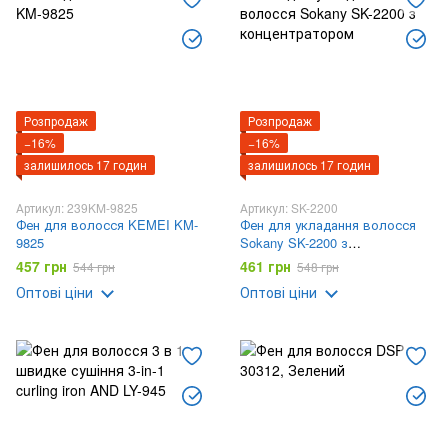
Розпродаж
Розпродаж
−16%
−16%
залишилось 17 годин
залишилось 17 годин
Артикул: 239KM-9825
Артикул: SK-2200
Фен для волосся KEMEI KM-
Фен для укладання волосся
9825
Sokany SK-2200 з
концентратором
457 грн
461 грн
544 грн
548 грн
Оптові ціни
Оптові ціни