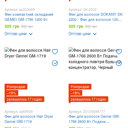
Артикул: sp333469
Артикул: SK-2202
Фен компактний складаний
Фен для волосся SOKANY SK-
GEMEI GM-1756 1200 Вт
2202 / Фен для волосся 1200
Вт / Фен 2 швидкості 2
305 грн
305 грн
392 грн
392 грн
налаштування температури
Оптові ціни
Оптові ціни
Розпродаж
Розпродаж
−19%
−18%
залишилось 17 годин
залишилось 17 годин
Артикул: sa68908
Артикул: 20124598777
Фен для волосся Hair Dryer
Фен для волосся Gemei GM-
Gemei GM-1719
1766 2600 Вт Подача
холодного повітря Вузький