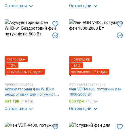
швидкості
Оптові ціни
Оптові ціни
Розпродаж
Розпродаж
−12%
−12%
залишилось 17 годин
залишилось 17 годин
Артикул: 5052402
Артикул: sa432477573
Акумуляторний фен WHD-01
Фен VGR-V400, потужний фен
Бездротовий фен потужністю
1800-2000 Вт
500 Вт
631 грн
653 грн
718 грн
740 грн
Оптові ціни
Оптові ціни