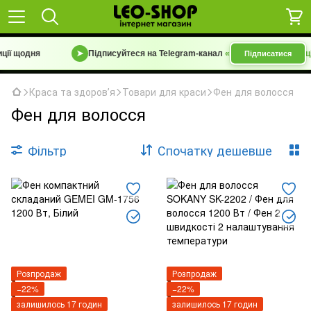
ії щодня
➤
Підписуйтеся на Telegram-канал
«Барахолка 7 км | Уці
Підписатися
Краса та здоровʼя
Товари для краси
Фен для волосся
Фен для волосся
Фільтр
Спочатку дешевше
Розпродаж
Розпродаж
−22%
−22%
залишилось 17 годин
залишилось 17 годин