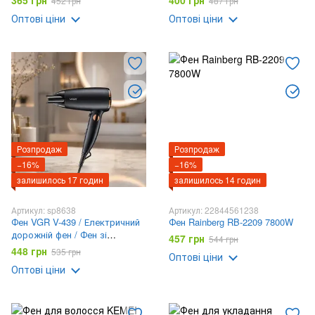
365 грн
400 грн
452 грн
487 грн
концентратор
Оптові ціни
Оптові ціни
Розпродаж
Розпродаж
−16%
−16%
залишилось 17 годин
залишилось 14 годин
Артикул: sp8638
Артикул: 22844561238
Фен VGR V-439 / Електричний
Фен Rainberg RB-2209 7800W
дорожній фен / Фен зі
457 грн
544 грн
складною ручкою
448 грн
535 грн
Оптові ціни
Оптові ціни