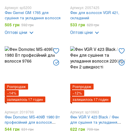
Артикул: sp5200
Артикул: 2057425
Фен Gemei GM 1765 для
Фен для волосся VGR 421,
сушіння та укладання волосся
складаний
505 грн
533 грн
592 грн
620 грн
Оптові ціни
Оптові ціни
Розпродаж
Розпродаж
−14%
−12%
залишилось 17 годин
залишилось 17 годин
Артикул: 2019766
Артикул: sp10663
Фен Domotec MS-409B 1980 Вт
Фен VGR V 423 Black / Фен
професійний для волосся
для сушіння та укладання
9766
волосся 2200W / Фен 2
544 грн
622 грн
631 грн
709 грн