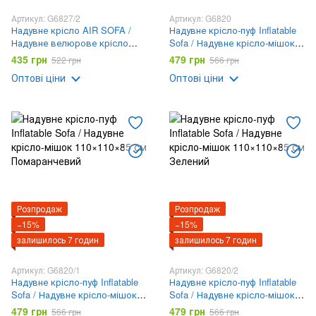
Артикул: G6827/2
Артикул: G6820
Надувне крісло AIR SOFA /
Надувне крісло-пуф Inflatable
Надувне велюрове крісло
Sofa / Надувне крісло-мішок
80×80×67см Блакитний
110×110×85 см
435 грн
479 грн
522 грн
566 грн
Оптові ціни
Оптові ціни
Розпродаж
Розпродаж
−15%
−15%
залишилось 7 годин
залишилось 7 годин
Артикул: G6820/1
Артикул: G6820/2
Надувне крісло-пуф Inflatable
Надувне крісло-пуф Inflatable
Sofa / Надувне крісло-мішок
Sofa / Надувне крісло-мішок
110×110×85 см Помаранчевий
110×110×85 см Зелений
479 грн
479 грн
566 грн
566 грн