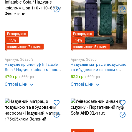
Розпродаж
Розпродаж
−15%
−14%
залишилось 7 годин
залишилось 5 годин
Артикул: G6820/8
Артикул: G6965
Надувне крісло-пуф Inflatable
Надувний матрац з подушкою
Sofa / Надувне крісло-мішок
та вбудованим насосом /
110×110×85 см Фіолетове
Надувний матрац 175х65х4см
479 грн
522 грн
566 грн
609 грн
Оптові ціни
Оптові ціни