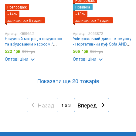
Розпродаж
Розпродаж
Новинка
−14%
−13%
залишилось 5 годин
залишилось 7 годин
Артикул: G6965/2
Артикул: 2053872
Надувний матрац з подушкою
Універсальний диван в смужку
та вбудованим насосом /
- Портативний пуф Sofa AND
Надувний матрац 175х65х4см
XL-1135
522 грн
566 грн
609 грн
653 грн
Зелений
Оптові ціни
Оптові ціни
Показати ще 20 товарів
Назад
Вперед
1
з 3