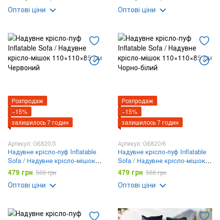
Оптові ціни
Оптові ціни
Розпродаж
Розпродаж
−15%
−15%
залишилось 7 годин
залишилось 7 годин
Артикул: G6820/3
Артикул: G6820/6
Надувне крісло-пуф Inflatable
Надувне крісло-пуф Inflatable
Sofa / Надувне крісло-мішок
Sofa / Надувне крісло-мішок
110×110×85 см Червоний
110×110×85 см Чорно-білий
479 грн
479 грн
566 грн
566 грн
Оптові ціни
Оптові ціни