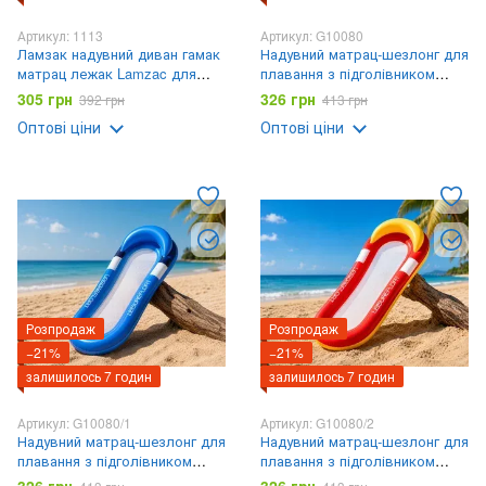
Артикул: 1113
Артикул: G10080
Ламзак надувний диван гамак
Надувний матрац-шезлонг для
матрац лежак Lamzac для
плавання з підголівником
відпочинку, пляжу, природи
Однотонний / Матрац для
305 грн
326 грн
392 грн
413 грн
200х60 см
плавання / Шезлонг із
Оптові ціни
Оптові ціни
сітчастим дном 160х90 см
Розпродаж
Розпродаж
−21%
−21%
залишилось 7 годин
залишилось 7 годин
Артикул: G10080/1
Артикул: G10080/2
Надувний матрац-шезлонг для
Надувний матрац-шезлонг для
плавання з підголівником
плавання з підголівником
Синій / Матрац для плавання /
Червоний / Матрац для