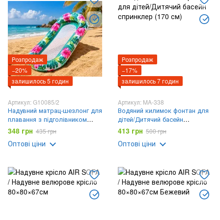
Розпродаж
Розпродаж
−20%
−17%
залишилось 5 годин
залишилось 7 годин
Артикул: G10085/2
Артикул: MA-338
Надувний матрац-шезлонг для
Водяний килимок фонтан для
плавання з підголівником
дітей/Дитячий басейн
Тропік / Пляжний матрац
спринклер (170 см)
348 грн
413 грн
435 грн
500 грн
шезлонг / Надувний шезлонг
Оптові ціни
Оптові ціни
160х85см