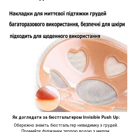
Як доглядати за бюстгальтером Invisible Push Up:
Обережно зніміть бюстгальтер невидимку з грудей.
Промийте філіжанки теплою водою з милом.