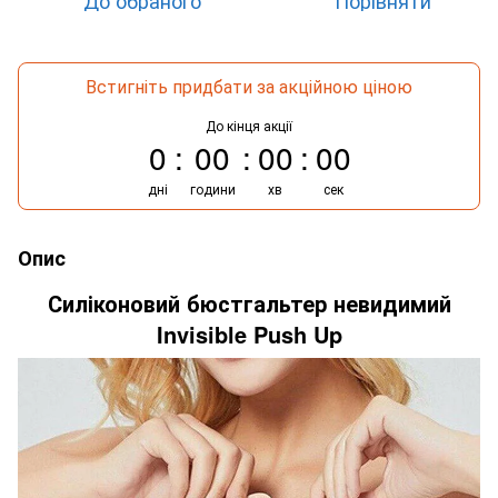
Встигніть придбати за акційною ціною
До кінця акції
0
00
00
00
дні
години
хв
сек
Опис
Силіконовий бюстгальтер невидимий
Invisible Push Up