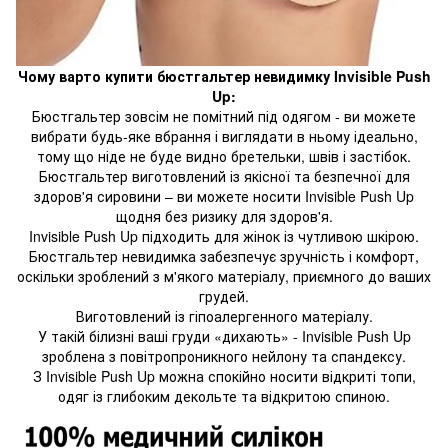
Чому варто купити бюстгальтер невидимку Invisible Push
Up:
Бюстгальтер зовсім не помітний під одягом - ви можете
вибрати будь-яке вбрання і виглядати в ньому ідеально,
тому що ніде не буде видно бретельки, швів і застібок.
Бюстгальтер виготовлений із якісної та безпечної для
здоров'я сировини – ви можете носити Invisible Push Up
щодня без ризику для здоров'я.
Invisible Push Up підходить для жінок із чутливою шкірою.
Бюстгальтер невидимка забезпечує зручність і комфорт,
оскільки зроблений з м'якого матеріалу, приємного до ваших
грудей.
Виготовлений із гіпоалергенного матеріалу.
У такій білизні ваші груди «дихають» - Invisible Push Up
зроблена з повітропроникного нейлону та спандексу.
З Invisible Push Up можна спокійно носити відкриті топи,
одяг із глибоким декольте та відкритою спиною.