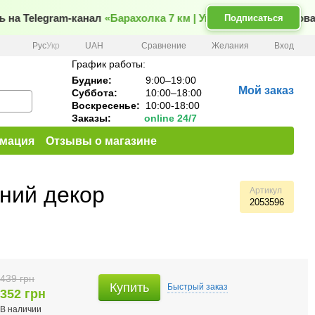
а Telegram-канал
«Барахолка 7 км | Уценка»
— новые товар
Подписаться
Сравнение
Рус
Укр
UAH
Желания
Вход
График работы:
Будние:
9:00–19:00
Мой заказ
Суббота:
10:00–18:00
Воскресенье:
10:00-18:00
Заказы:
online 24/7
рмация
Отзывы о магазине
ний декор
Артикул
2053596
439 грн
Купить
Быстрый
заказ
352 грн
В наличии