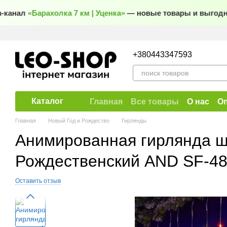
Перейти к основному контенту
канал
«Барахолка 7 км | Уценка»
— новые товары и выгодны
+380443347593
Каталог
Главная
Все товары
О нас
Оп
Договор публичной оферты
Главная
Новый Год и Рождество
Гирлянды
Анимированная гирлянда ш
Рождественский AND SF-4
Оставить отзыв