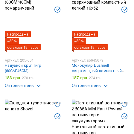
Распродажа
Распродажа
−32%
−32%
осталось 19 часов
осталось 19 часов
Артикул: 205-061
Артикул: sp645679
Надувной круг Тигр
Монокуляр Bushnell
(60СМ*46СМ)
сверхмощный компактный
легкий 16x52
183 грн
187 грн
270 грн
274 грн
Оптовые цены
Оптовые цены