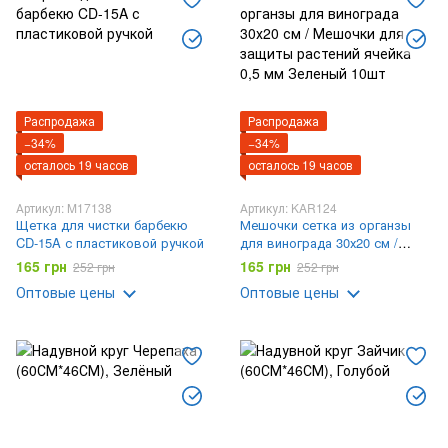
Распродажа
Распродажа
−34%
−34%
осталось 19 часов
осталось 19 часов
Артикул: M17138
Артикул: KAR124
Щетка для чистки барбекю
Мешочки сетка из органзы
CD-15A с пластиковой ручкой
для винограда 30х20 см /
Мешочки для защиты
165 грн
165 грн
252 грн
252 грн
растений ячейка 0,5 мм
Оптовые цены
Оптовые цены
Зеленый 10шт