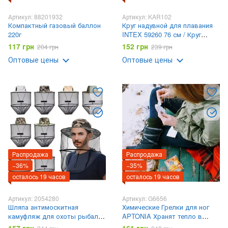
Артикул: 88201932
Артикул: KAR102
Компактный газовый баллон
Круг надувной для плавания
220г
INTEX 59260 76 см / Круг
надувной для детей / Круг для
117 грн
152 грн
204 грн
239 грн
плавания
Оптовые цены
Оптовые цены
Распродажа
Распродажа
−36%
−35%
осталось 19 часов
осталось 19 часов
Артикул: 2054280
Артикул: G6656
Шляпа антимоскитная
Химические Грелки для ног
камуфляж для охоты рыбалки
APTONIA Хранят тепло в
садоводства / Панама с
течение 6 часов