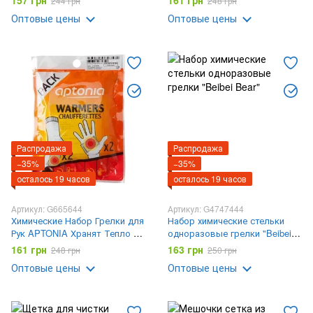
157 грн
161 грн
244 грн
248 грн
сеткой для защиты от мошек
Оптовые цены
Оптовые цены
комаров
Распродажа
Распродажа
−35%
−35%
осталось 19 часов
осталось 19 часов
Артикул: G665644
Артикул: G4747444
Химические Набор Грелки для
Набор химические стельки
Рук APTONIA Хранят Тепло В
одноразовые грелки "Beibei
течение 6 Часов
Bear"
161 грн
163 грн
248 грн
250 грн
Оптовые цены
Оптовые цены