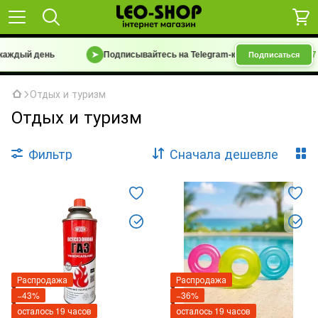
ждый день
➤
Подписывайтесь на Telegram-канал
«Барахолка 7 км
Подписаться
Отдых и туризм
Отдых и туризм
Фильтр
Сначала дешевле
Распродажа
Распродажа
−43%
−36%
осталось 19 часов
осталось 19 часов