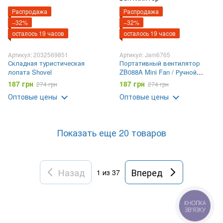
Распродажа
Распродажа
−32%
−32%
осталось 19 часов
осталось 19 часов
Артикул: 2032569851
Артикул: Jam6765
Складная туристическая
Портативный вентилятор
лопата Shovel
ZB088A Mini Fan / Ручной
вентилятор с аккумулятором
187 грн
187 грн
274 грн
274 грн
/ Настольный портативный
Оптовые цены
Оптовые цены
вентилятор
Показать еще 20 товаров
Назад
Вперед
1
из 37
КНОПКА
ЗВ'ЯЗКУ