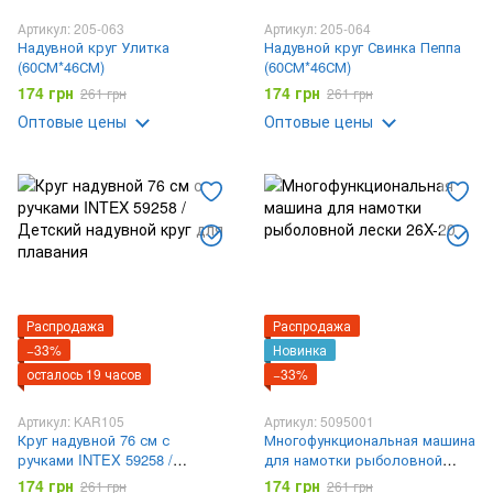
Артикул: 205-063
Артикул: 205-064
Надувной круг Улитка
Надувной круг Свинка Пеппа
(60СМ*46СМ)
(60СМ*46СМ)
174 грн
174 грн
261 грн
261 грн
Оптовые цены
Оптовые цены
Распродажа
Распродажа
−33%
Новинка
осталось 19 часов
−33%
Артикул: KAR105
Артикул: 5095001
Круг надувной 76 см с
Многофункциональная машина
ручками INTEX 59258 /
для намотки рыболовной
Детский надувной круг для
лески 26X-20
174 грн
174 грн
261 грн
261 грн