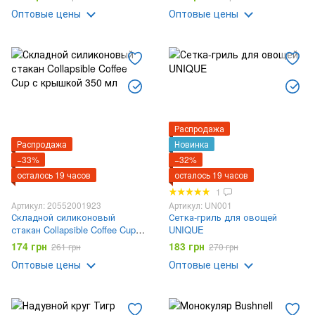
плавания
Оптовые цены
Оптовые цены
Распродажа
Распродажа
Новинка
−33%
−32%
осталось 19 часов
осталось 19 часов
1
Артикул: 20552001923
Артикул: UN001
Складной силиконовый
Сетка-гриль для овощей
стакан Collapsible Coffee Cup с
UNIQUE
крышкой 350 мл
174 грн
183 грн
261 грн
270 грн
Оптовые цены
Оптовые цены