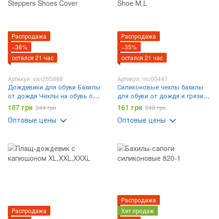
Распродажа
Распродажа
−36%
−35%
остался 21 час
остался 21 час
Артикул: van265888
Артикул: mu00441
Дождевики для обуви Бахилы
Силиконовые чехлы бахилы
от дождя Чехлы на обувь от
для обуви от дождя и грязи
дождя Dry Steppers Shoes
Waterproof Silicone Shoe М,L
157 грн
161 грн
244 грн
248 грн
Cover
Оптовые цены
Оптовые цены
Распродажа
Распродажа
Хит продаж