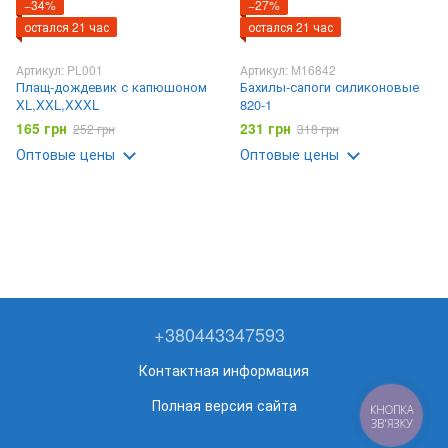
−34%
−27%
остался 21 час
остался 21 час
Артикул: PL001
Артикул: M16842
Плащ-дождевик с капюшоном
Бахилы-сапоги силиконовые
XL,XXL,XXXL
820-1
165 грн
231 грн
252 грн
318 грн
Оптовые цены
Оптовые цены
+380443347593
Контактная информация
Полная версия сайта
КНОПКА
ЗВ'ЯЗКУ