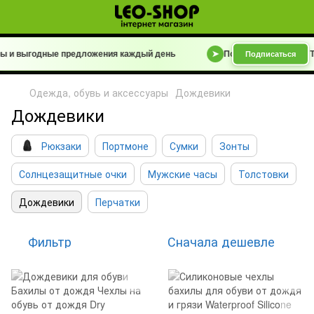
ы и выгодные предложения каждый день
➤
Подписывайтесь на T
Подписаться
Одежда, обувь и аксессуары
Дождевики
Дождевики
Рюкзаки
Портмоне
Сумки
Зонты
Солнцезащитные очки
Мужские часы
Толстовки
Дождевики
Перчатки
Фильтр
Сначала дешевле