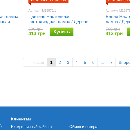
Артикул: M16876/1
Артикул: M16876
ая лампа
Цветная Настольная
Белая Наст
ивная
светодиодная лампа / Дерево
лампа / Дер
дома
Роза / Декоративная настольная
Декоративн
500 грн
500 грн
Купить
лампа для дома
для дома
413 грн
413 грн
Назад
1
2
3
4
5
6
...
7
Впер
Клиентам
Вход в личный кабинет
Обмен и возврат