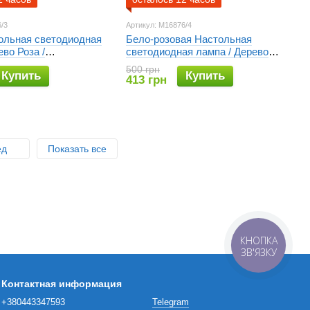
/3
Артикул: M16876/4
ольная светодиодная
Бело-розовая Настольная
ево Роза /
светодиодная лампа / Дерево
ая настольная лампа
Роза / Декоративная настольная
500 грн
Купить
Купить
лампа для дома
413 грн
ед
Показать все
КНОПКА
ЗВ'ЯЗКУ
Контактная информация
+380443347593
Telegram