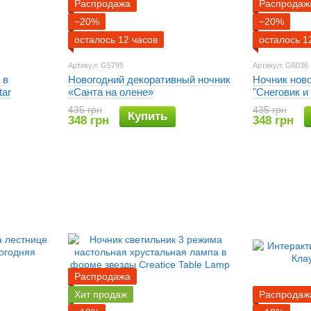
Распродажа
Распродаж
−20%
−20%
осталось 12 часов
осталось 1
Артикул: G5795
Артикул: G6036
 в
Новогодний декоративный ночник
Ночник нов
tar
«Санта на олене»
"Снеговик и
435 грн
435 грн
Купить
348 грн
348 грн
Распродажа
Хит продаж
Распродаж