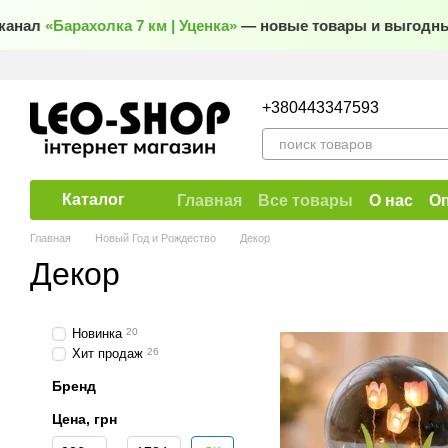
Перейти к основному контенту
нал
«Барахолка 7 км | Уценка»
— новые товары и выгодные 
+380443347593
Каталог
Главная
Все товары
О нас
Оп
Договор публичной оферты
Главная
Новый Год и Рождество
Декор
Декор
Новинка
20
Хит продаж
26
Бренд
Цена, грн
От Цена, грн
До Цена, грн