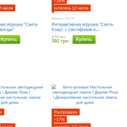
−18%
2 часов
осталось 12 часов
Артикул: G5778
ая игрушка "Санта-
Интерактивная игрушка "Санта-
моходе"
Клаус с саксофоном и
барабанами"
479 грн
Купить
Купить
392 грн
а
Распродажа
−17%
2 часов
осталось 12 часов