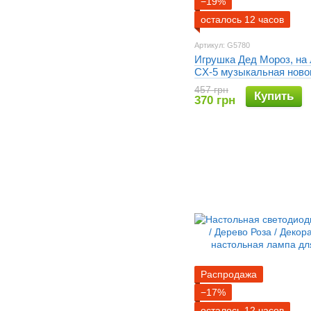
−19%
осталось 12 часов
Артикул: G5780
Игрушка Дед Мороз, на
CX-5 музыкальная ново
игрушка
457 грн
Купить
370 грн
Распродажа
−17%
осталось 12 часов