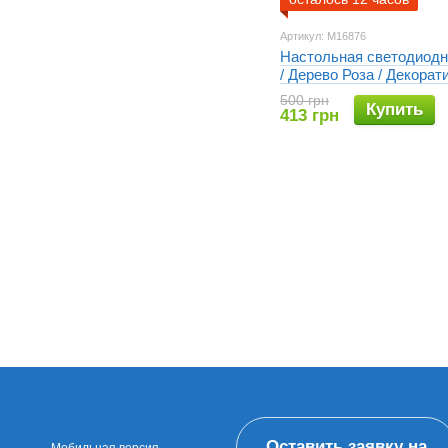
Артикул: M16876
Настольная светодиодн
/ Дерево Роза / Декорат
настольная лампа для 
500 грн
Купить
413 грн
Оставить заявку на