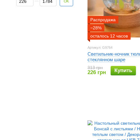
OK
Распродажа
−28%
осталось 12 часов
Артикул: G9764
Светильник-ночник тюл
стеклянном шаре
313 грн
Купить
226 грн