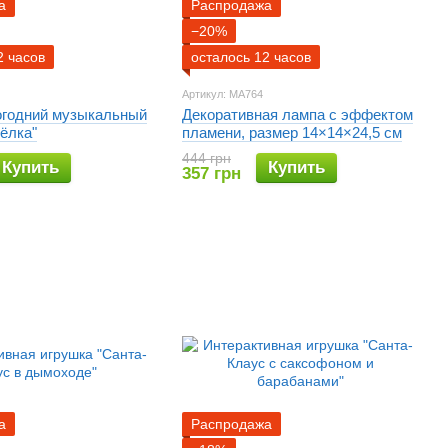
а
Распродажа
−20%
2 часов
осталось 12 часов
Артикул: MA764
огодний музыкальный
Декоративная лампа с эффектом
 ёлка"
пламени, размер 14×14×24,5 см
444 грн
Купить
Купить
357 грн
а
Распродажа