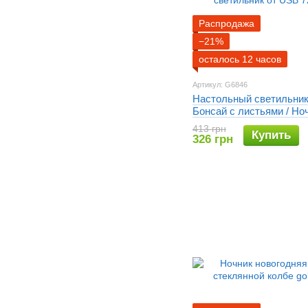
Распродажа
−21%
осталось 12 часов
Артикул: G6846
Настольный светильник
Бонсай с листьями / Но
теплым светом / Декор
413 грн
Купить
светильник от USB 72 
326 грн