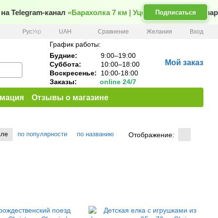
Telegram-канал
«Барахолка 7 км | Уценка»
— новые товары и
Подписаться
Сравнение
Рус
Укр
UAH
Желания
Вход
График работы:
Будние:
9:00–19:00
Мой заказ
Суббота:
10:00–18:00
Воскресенье:
10:00-18:00
Заказы:
online 24/7
рмация
Отзывы о магазине
вле
по популярности
по названию
Отображение: