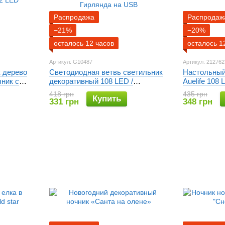
Распродажа
Распродаж
−21%
−20%
осталось 12 часов
осталось 1
Артикул: G10487
Артикул: 212762
 дерево
Светодиодная ветвь светильник
Настольный
чник с
декоративный 108 LED /
Auelife 108
ативный
Декоративный настенный
Бонсай Auel
418 грн
435 грн
Купить
LED
светильник в форме лозы /
331 грн
348 грн
Гирлянда на USB