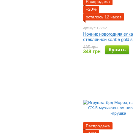
Распродажа
−20%
осталось 12 часов
Артикул: G5852
Ночник новогодняя елка
стеклянной колбе gold s
435 грн
Купить
348 грн
Распродажа