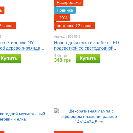
Распродажа
а
Новинка
−20%
2 часов
осталось 12 часов
3
Артикул: 5094848
 cветильник DIY
Новогодняя елка в колбе с LED
 Led дерево гирлянда
подсветкой со светодиодной
ife Теплый свет
гирляндой
435 грн
Купить
Купить
348 грн