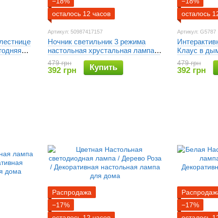
−18%
−18%
осталось 12 часов
осталось 1
Артикул: 50987417157
Артикул: G5787
 лестнице
Ночник светильник 3 режима
Интерактивн
годняя
настольная хрустальная лампа в
Клаус в ды
форме звезды Creatice Table
479 грн
479 грн
Купить
Lamp
392 грн
392 грн
Распродажа
Распродаж
−17%
−17%
осталось 12 часов
осталось 1