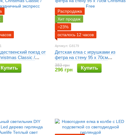
а
Распродажа
ж
Хит продаж
−23%
 часов
осталось 12 часов
1
Артикул: G8179
дественский поезд от
Детская елка с игрушками из
ristmas Classic /
фетра на стену 95 х 70см
дничный экспресс
Chrismas Free
383 грн
Купить
Купить
296 грн