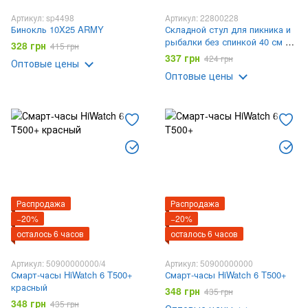
Артикул: sp4498
Артикул: 22800228
Бинокль 10X25 ARMY
Складной стул для пикника и
рыбалки без спинкой 40 см C-
328 грн
415 грн
2
337 грн
424 грн
Оптовые цены
Оптовые цены
Распродажа
Распродажа
−20%
−20%
осталось 6 часов
осталось 6 часов
Артикул: 50900000000/4
Артикул: 50900000000
Смарт-часы HiWatch 6 T500+
Смарт-часы HiWatch 6 T500+
красный
348 грн
435 грн
348 грн
435 грн