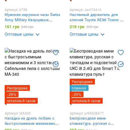
Артикул: k736
Артикул: Jam74414
Мужские наручные часы Swiss
Настенный держатель для
Army Military Кварцевые
ключей Toyota AE86 Trueno с
армейские часы
подсветкой фар
161 грн
218 грн
248 грн
305 грн
Оптовые цены
Оптовые цены
Распродажа
Распродажа
Новинка
−26%
−25%
осталось 6 часов
осталось 6 часов
Артикул: MA340
Артикул: pr65638477
Насадка на дрель лобзик с
Беспроводная мини
быстросъемным механизмом
клавиатура, русская с
и 3 холстами / Сабельная пила
тачпадом и подсветкой UKC