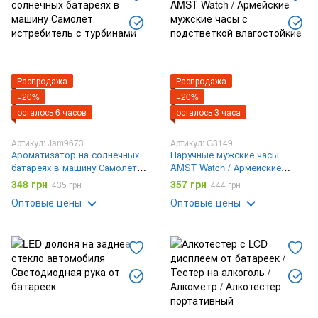
Распродажа
Распродажа
−20%
−20%
осталось 6 часов
осталось 3 часа
Артикул: Jam9673
Артикул: G3149
Ароматизатор на солнечных
Наручные мужские часы
батареях в машину Самолет
AMST Watch / Армейские
истребитель с турбинами
мужские часы с подстветкой
348 грн
357 грн
435 грн
444 грн
влагостойкие
Оптовые цены
Оптовые цены