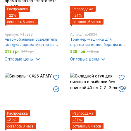
Распродажа
Распродажа
−22%
−21%
осталось 6 часов
осталось 6 часов
Артикул: M16883
Артикул: sp8834
Автомобильный освежитель
Триммер-машинка для
воздуха / ароматизатор на
стрижения волос бороды и
солнечной панели /
усов Geemy GM-6605
313 грн
326 грн
400 грн
413 грн
Автомобильный
Оптовые цены
Оптовые цены
ароматизатор "Вертолёт"
Vert-02
Распродажа
Распродажа
−21%
−21%
осталось 3 часа
осталось 6 часов