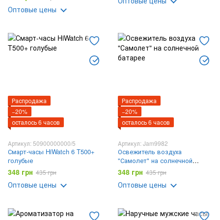
Оптовые цены
Оптовые цены
Распродажа
Распродажа
−20%
−20%
осталось 6 часов
осталось 6 часов
Артикул: 50900000000/5
Артикул: Jam9982
Смарт-часы HiWatch 6 T500+
Освежитель воздуха
голубые
"Самолет" на солнечной
батарее
348 грн
348 грн
435 грн
435 грн
Оптовые цены
Оптовые цены