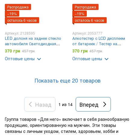
Распродажа
Распродажа
−19%
−19%
осталось 6 часов
осталось 6 часов
Артикул: 2128595
Артикул: 2053777
LED долоня на заднее стекло
Алкотестер с LCD дисплеем
автомобиля Светодиодная
от батареек / Тестер на
рука от батареек
алкоголь / Алкометр /
370 грн
370 грн
457 грн
457 грн
Алкотестер портативный
Оптовые цены
Оптовые цены
Показать еще 20 товаров
Назад
Вперед
1
из 14
Группа товаров «Для него» включает в себя разнообразную
продукцию, ориентированную на мужчин. Эти товары
связаны с личным уходом, стилем, здоровьем, хобби и