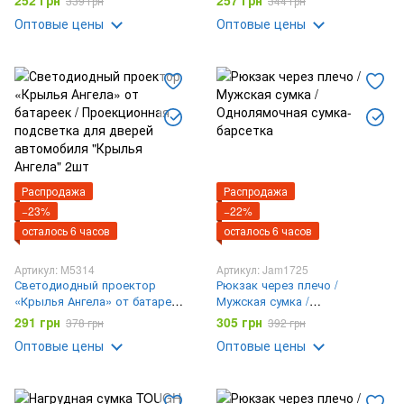
252 грн
257 грн
339 грн
344 грн
с холстами MA-340
i8 2.4G для Smart TV,
Оптовые цены
Оптовые цены
клавиатура пульт
Распродажа
Распродажа
−23%
−22%
осталось 6 часов
осталось 6 часов
Артикул: M5314
Артикул: Jam1725
Светодиодный проектор
Рюкзак через плечо /
«Крылья Ангела» от батареек
Мужская сумка /
/ Проекционная подсветка
Однолямочная сумка-
291 грн
305 грн
378 грн
392 грн
для дверей автомобиля
барсетка
Оптовые цены
Оптовые цены
"Крылья Ангела" 2шт