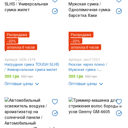
Распродажа
Распродажа
−22%
−22%
осталось 6 часов
осталось 6 часов
Артикул: VEN-1479
Артикул: Jam1725/1
Нагрудная сумка TOUGH SLHS
Рюкзак через плечо /
/ Универсальная сумка-жилет
Мужская сумка /
Однолямочная сумка-
305 грн
305 грн
392 грн
392 грн
барсетка Хаки
Оптовые цены
Оптовые цены