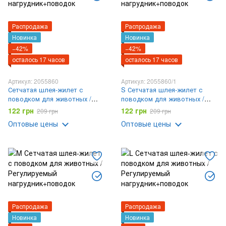
Распродажа
Распродажа
Новинка
Новинка
−42%
−42%
осталось 17 часов
осталось 17 часов
Артикул: 2055860
Артикул: 2055860/1
Сетчатая шлея-жилет с
S Сетчатая шлея-жилет с
поводком для животных /
поводком для животных /
Регулируемый
Регулируемый
122 грн
122 грн
209 грн
209 грн
нагрудник+поводок
нагрудник+поводок
Оптовые цены
Оптовые цены
Распродажа
Распродажа
Новинка
Новинка