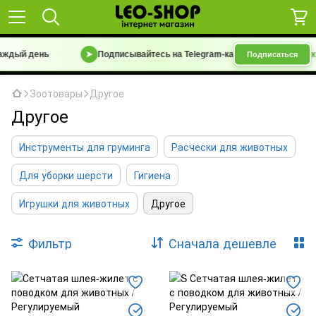
дый день
➤
Подписывайтесь на Telegram-канал
«Барахолка 7 км |
Подписаться
Зоотовары
Другое
Другое
Инструменты для груминга
Расчески для животных
Для уборки шерсти
Гигиена
Игрушки для животных
Другое
Фильтр
Сначала дешевле