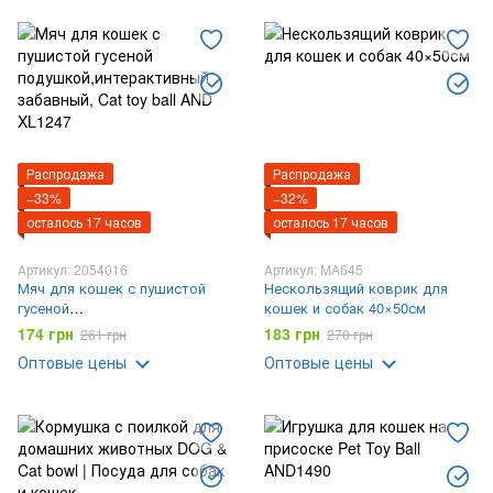
Распродажа
Распродажа
−33%
−32%
осталось 17 часов
осталось 17 часов
Артикул: 2054016
Артикул: MA645
Мяч для кошек с пушистой
Нескользящий коврик для
гусеной
кошек и собак 40×50см
подушкой,интерактивный
174 грн
183 грн
261 грн
270 грн
забавный, Cat toy ball AND
Оптовые цены
Оптовые цены
XL1247