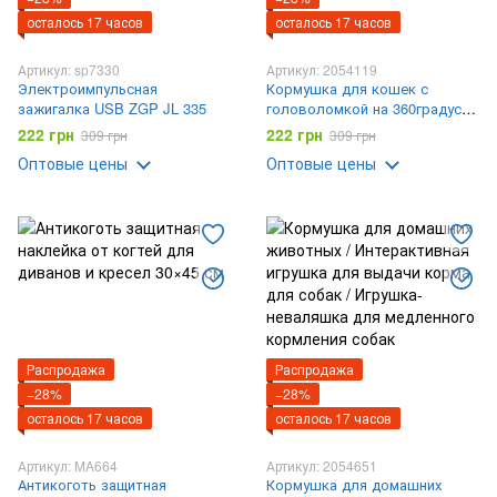
осталось 17 часов
осталось 17 часов
Артикул: sp7330
Артикул: 2054119
Электроимпульсная
Кормушка для кошек с
зажигалка USB ZGP JL 335
головоломкой на 360градусов
головоломка,Игрушка для
222 грн
222 грн
309 грн
309 грн
кота
Оптовые цены
Оптовые цены
Распродажа
Распродажа
−28%
−28%
осталось 17 часов
осталось 17 часов
Артикул: MA664
Артикул: 2054651
Антикоготь защитная
Кормушка для домашних