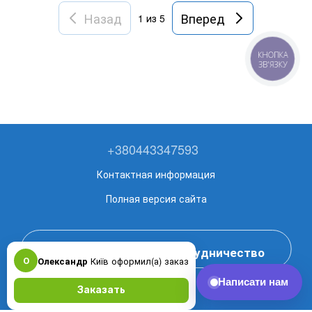
Назад
Вперед
1
из 5
КНОПКА
ЗВ'ЯЗКУ
+380443347593
Контактная информация
Полная версия сайта
Оставить заявку на сотрудничество
О
Олександр
Київ оформил(а) заказ
Рус
Укр
Заказать