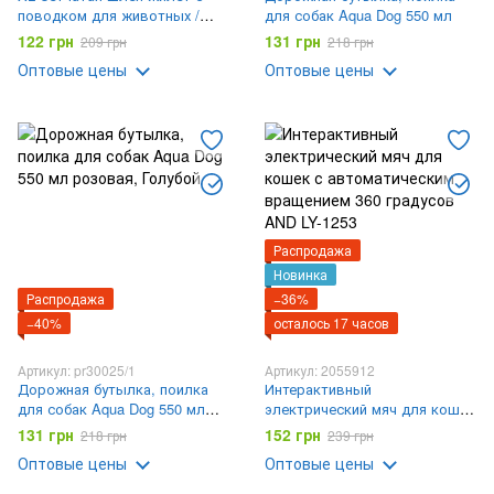
поводком для животных /
для собак Aqua Dog 550 мл
Регулируемый
122 грн
131 грн
209 грн
218 грн
нагрудник+поводок
Оптовые цены
Оптовые цены
Распродажа
Новинка
Распродажа
−36%
−40%
осталось 17 часов
Артикул: pr30025/1
Артикул: 2055912
Дорожная бутылка, поилка
Интерактивный
для собак Aqua Dog 550 мл
электрический мяч для кошек
розовая
с автоматическим вращением
131 грн
152 грн
218 грн
239 грн
360 градусов AND LY-1253
Оптовые цены
Оптовые цены