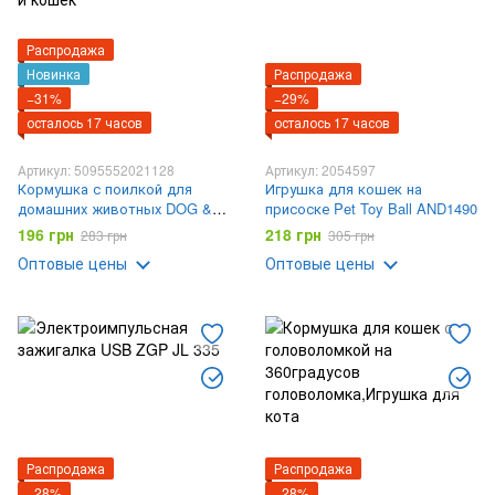
Распродажа
Новинка
Распродажа
−31%
−29%
осталось 17 часов
осталось 17 часов
Артикул: 5095552021128
Артикул: 2054597
Кормушка с поилкой для
Игрушка для кошек на
домашних животных DOG &
присоске Pet Toy Ball AND1490
Cat bowl | Посуда для собак и
196 грн
218 грн
283 грн
305 грн
кошек
Оптовые цены
Оптовые цены
Распродажа
Распродажа
−28%
−28%