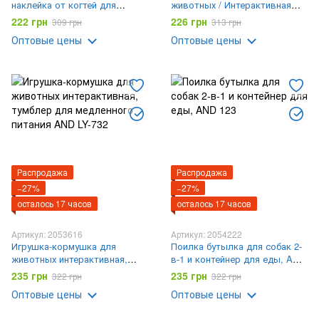
наклейка от когтей для
животных / Интерактивная
диванов и кресел 30×45 см
игрушка для выдачи корма
222 грн
226 грн
309 грн
313 грн
для собак / Игрушка-
Оптовые цены
Оптовые цены
неваляшка для медленного
кормления собак
Распродажа
Распродажа
−27%
−27%
осталось 17 часов
осталось 17 часов
Артикул: 2053616
Артикул: 2054222
Игрушка-кормушка для
Поилка бутылка для собак 2-
животных интерактивная,
в-1 и контейнер для еды, AND
тумблер для медленного
123
235 грн
235 грн
322 грн
322 грн
питания AND LY-732
Оптовые цены
Оптовые цены