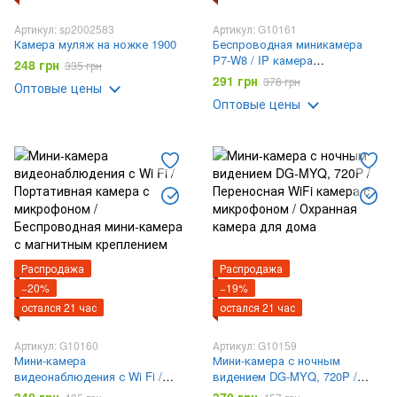
Артикул: sp2002583
Артикул: G10161
Камера муляж на ножке 1900
Беспроводная миникамера
P7-W8 / IP камера
248 грн
335 грн
відеоспостереження /
291 грн
378 грн
Оптовые цены
Портативная Wi-Fi камера с
Оптовые цены
подставкой
Распродажа
Распродажа
−20%
−19%
остался 21 час
остался 21 час
Артикул: G10160
Артикул: G10159
Мини-камера
Мини-камера с ночным
видеонаблюдения с Wi Fi /
видением DG-MYQ, 720P /
Портативная камера с
Переносная WiFi камера с