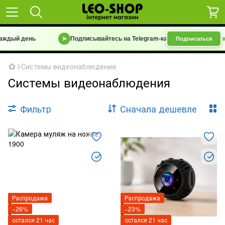
ждый день
➤
Подписывайтесь на Telegram-канал
«Барахолка 7 км 
Подписаться
Системы видеонаблюдения
Системы видеонаблюдения
Фильтр
Сначала дешевле
Распродажа
Распродажа
−26%
−23%
остался 21 час
остался 21 час