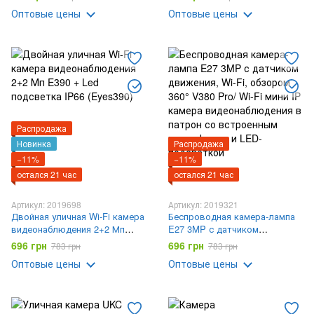
Ziicam HX A 1536C
Оптовые цены
Оптовые цены
Распродажа
Новинка
Распродажа
−11%
−11%
остался 21 час
остался 21 час
Артикул: 2019698
Артикул: 2019321
Двойная уличная Wi-Fi камера
Беспроводная камера-лампа
видеонаблюдения 2+2 Мп
E27 3MP с датчиком
E390 + Led подсветка IP66
движения, Wi-Fi, обзором 360°
696 грн
696 грн
783 грн
783 грн
(Eyes390)
V380 Pro/ Wi-Fi мини IP камера
Оптовые цены
Оптовые цены
видеонаблюдения в патрон
со встроенным микрофоном и
LED-подсветкой