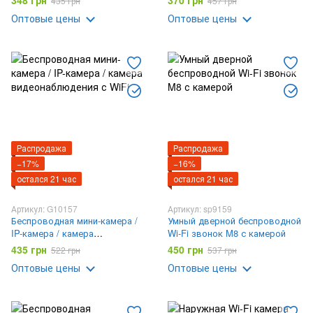
348 грн
370 грн
435 грн
457 грн
микрофоном / Беспроводная
микрофоном / Охранная
Оптовые цены
Оптовые цены
мини-камера с магнитным
камера для дома
креплением
Распродажа
Распродажа
−17%
−16%
остался 21 час
остался 21 час
Артикул: G10157
Артикул: sp9159
Беспроводная мини-камера /
Умный дверной беспроводной
IP-камера / камера
Wi-Fi звонок M8 с камерой
видеонаблюдения с WiFi
435 грн
450 грн
522 грн
537 грн
Оптовые цены
Оптовые цены