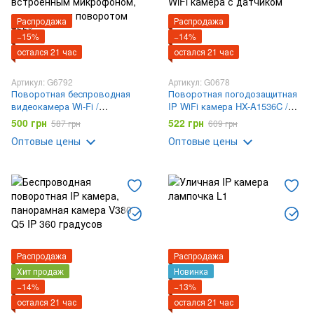
Распродажа
Распродажа
−15%
−14%
остался 21 час
остался 21 час
Артикул: G6792
Артикул: G0678
Поворотная беспроводная
Поворотная погодозащитная
видеокамера Wi-Fi /
IP WiFi камера HX-A1536C /
Видеоняня Q1 с датчиком
Поворотная уличная камера
500 грн
522 грн
587 грн
609 грн
движения, с ночным
видеонаблюдения / WiFi
Оптовые цены
Оптовые цены
режимом, со встроенным
камера с датчиком движения
микрофоном, динамиком и
поворотом 355°
Распродажа
Распродажа
Хит продаж
Новинка
−14%
−13%
остался 21 час
остался 21 час