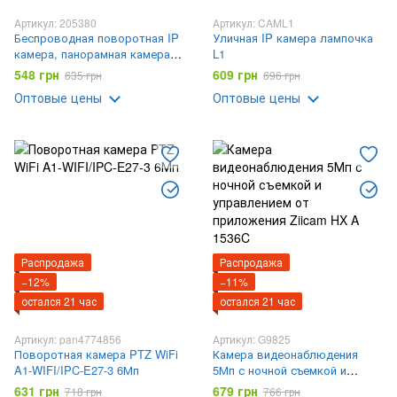
Артикул: 205380
Артикул: CAML1
Беспроводная поворотная IP
Уличная IP камера лампочка
камера, панорамная камера
L1
V380 Q5 IP 360 градусов
548 грн
609 грн
635 грн
696 грн
Оптовые цены
Оптовые цены
Распродажа
Распродажа
−12%
−11%
остался 21 час
остался 21 час
Артикул: pan4774856
Артикул: G9825
Поворотная камера PTZ WiFi
Камера видеонаблюдения
A1-WIFI/IPC-E27-3 6Мп
5Мп с ночной съемкой и
управлением от приложения
631 грн
679 грн
718 грн
766 грн