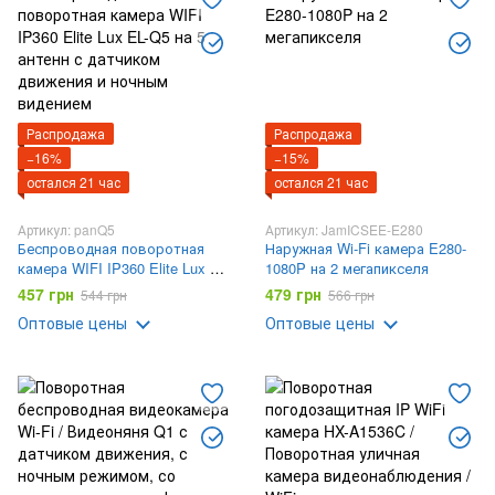
Распродажа
Распродажа
−16%
−15%
остался 21 час
остался 21 час
Артикул: panQ5
Артикул: JamICSEE-E280
Беспроводная поворотная
Наружная Wi-Fi камера E280-
камера WIFI IP360 Elite Lux EL-
1080P на 2 мегапикселя
Q5 на 5 антенн с датчиком
457 грн
479 грн
544 грн
566 грн
движения и ночным видением
Оптовые цены
Оптовые цены