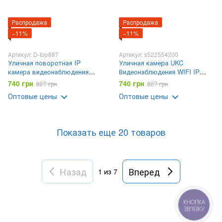
Распродажа
Распродажа
−11%
−11%
Артикул: D-top887
Артикул: s522554200
Уличная поворотная IP
Уличная камера UKC
камера видеонаблюдения
Видеонаблюдения WIFI IP
WiFi N3 6913 - 2mp ICSee -
беспроводная наружная
740 грн
740 грн
827 грн
827 грн
камера наружного
поворотная PTZ 360 с блоком
Оптовые цены
Оптовые цены
наблюдения для дома
питания
Показать еще 20 товаров
Назад
Вперед
1
из 7
КНОПКА
ЗВ'ЯЗКУ