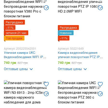
Распродажа
−11%
Распродажа
остался 21 час
Новинка
Топ продаж
−11%
Артикул: 205225542001
Артикул: 50221649
Уличная камера UKC
Камера видеонаблюдения
Видеонаблюдения WIFI IP
уличная поворотная PTZ IP
беспроводная наружная
1080P HD 2.0MP WIFI
740 грн
740 грн
827 грн
827 грн
поворотная V380 Pro с
Оптовые цены
Оптовые цены
блоком питания