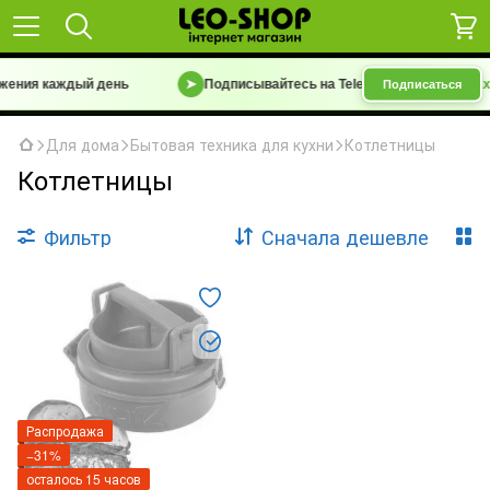
жения каждый день
➤
Подписывайтесь на Telegram-канал
«Барахо
Подписаться
Для дома
Бытовая техника для кухни
Котлетницы
Котлетницы
Фильтр
Сначала дешевле
Распродажа
−31%
осталось 15 часов