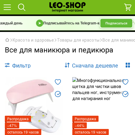
ждый день
➤
Подписывайтесь на Telegram-канал
«Барахолка 7 км
Подписаться
Красота и здоровье
Товары для красоты
Все для маник
Все для маникюра и педикюра
Фильтр
Сначала дешевле
Распродажа
Распродажа
−47%
−44%
осталось 19 часов
осталось 19 часов