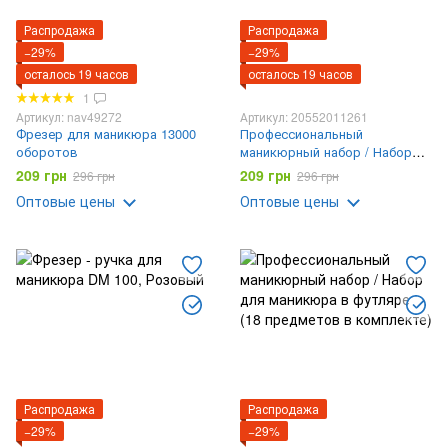
Распродажа
Распродажа
−29%
−29%
осталось 19 часов
осталось 19 часов
1
Артикул: nav49272
Артикул: 20552011261
Фрезер для маникюра 13000
Профессиональный
оборотов
маникюрный набор / Набор
для маникюра в футляре (18
209 грн
209 грн
296 грн
296 грн
предметов в комплекте)
Оптовые цены
Оптовые цены
Распродажа
Распродажа
−29%
−29%