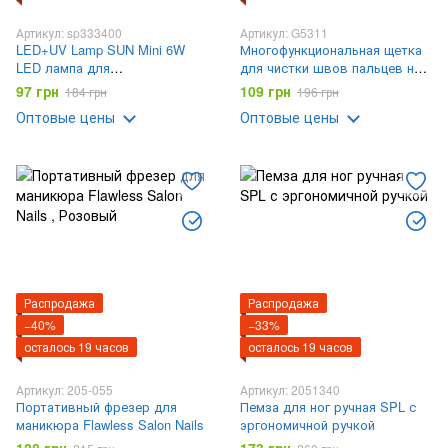
Артикул: sp333400
Артикул: G5311
LED+UV Lamp SUN Mini 6W
Многофункциональная щетка
LED лампа для
для чистки швов пальцев ног,
полимеризации гель-лака
инструмент для натирания ног
97 грн
109 грн
184 грн
196 грн
Оптовые цены
Оптовые цены
Распродажа
Распродажа
−40%
−33%
осталось 19 часов
осталось 19 часов
Артикул: 205-055
Артикул: 2051340
Портативный фрезер для
Пемза для ног ручная SPL с
маникюра Flawless Salon Nails
эргономичной ручкой