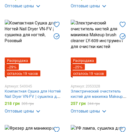
для маникюра и педикюра
Оптовые цены
Оптовые цены
Распродажа
Распродажа
−29%
−25%
осталось 19 часов
осталось 19 часов
Артикул: 540045
Артикул: 2053328
Компактная Сушка для Ногтей
Электрический очиститель
Nail Dryer VN-FV | сушилка для
кистей для макияжа Makeup
ногтей
brush cleaner LY-609
218 грн
257 грн
305 грн
344 грн
инструмент для очистки
Оптовые цены
Оптовые цены
кистей