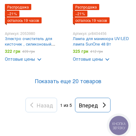
Распродажа
Распродажа
−21%
−21%
осталось 19 часов
осталось 19 часов
Артикул: 2053980
Артикул: pr8404456
Электро очиститель для
Лампа для маникюра UV/LED
кисточек , силиконовый
лампа SunOne 48 Вт
автоматический очиститель
322 грн
325 грн
409 грн
412 грн
AND 1-45
Оптовые цены
Оптовые цены
Показать еще 20 товаров
Назад
Вперед
1
из 5
КНОПКА
ЗВ'ЯЗКУ