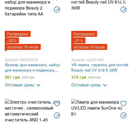
Распродажа
Распродажа
−25%
−21%
осталось 19 часов
осталось 19 часов
Артикул: 540VEN76
Артикул: sp2001491
Фрезер для маникюра, набор
УФ лампа, сушилка для ногтей
для маникюра и педикюра
Beauty nail UV 818 K 36W
Beauty 2 батарейки типа АА
261 грн
319 грн
348 грн
406 грн
Оптовые цены
Оптовые цены