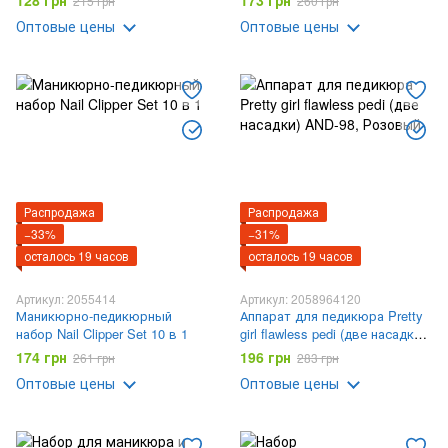
128 грн
173 грн
215 грн
260 грн
Оптовые цены
Оптовые цены
Распродажа
Распродажа
−33%
−31%
осталось 19 часов
осталось 19 часов
Артикул: 2055414
Артикул: 2058964120
Маникюрно-педикюрный
Аппарат для педикюра Pretty
набор Nail Clipper Set 10 в 1
girl flawless pedi (две насадки)
AND-98
174 грн
196 грн
261 грн
283 грн
Оптовые цены
Оптовые цены