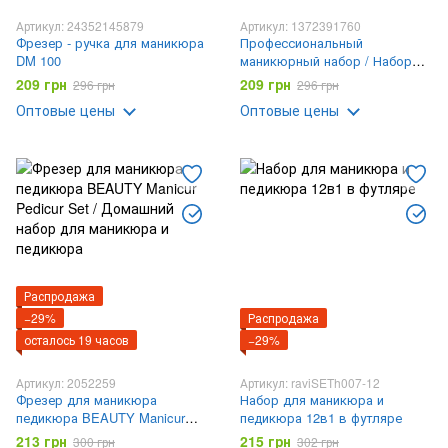
Артикул: 24352145879
Артикул: 1372391760
Фрезер - ручка для маникюра
Профессиональный
DM 100
маникюрный набор / Набор
для маникюра в футляре (18
209 грн
209 грн
296 грн
296 грн
предметов в комплекте)
Оптовые цены
Оптовые цены
Распродажа
−29%
Распродажа
осталось 19 часов
−29%
Артикул: 2052259
Артикул: raviSETh007-12
Фрезер для маникюра
Набор для маникюра и
педикюра BEAUTY Manicur
педикюра 12в1 в футляре
Pedicur Set / Домашний набор
213 грн
215 грн
300 грн
302 грн