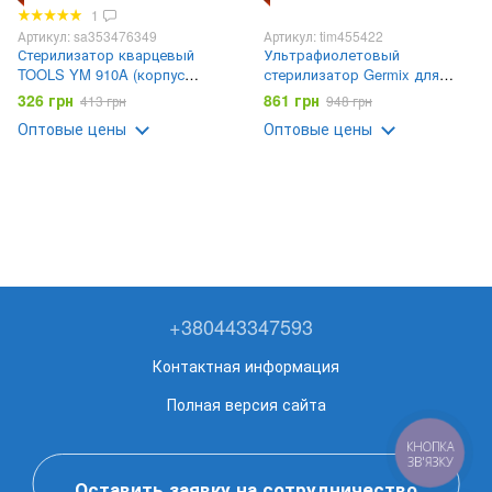
1
Артикул: sa353476349
Артикул: tim455422
Стерилизатор кварцевый
Ультрафиолетовый
TOOLS YM 910A (корпус
стерилизатор Germix для
пластик, внутри алюминий)
маникюрного,косметологичес
326 грн
861 грн
413 грн
948 грн
кого и парикмахерского
Оптовые цены
Оптовые цены
инструмента
+380443347593
Контактная информация
Полная версия сайта
КНОПКА
ЗВ'ЯЗКУ
Оставить заявку на сотрудничество