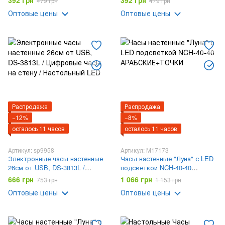
392 грн
392 грн
479 грн
479 грн
Оптовые цены
Оптовые цены
Распродажа
Распродажа
−12%
−8%
осталось 11 часов
осталось 11 часов
Артикул: sp9958
Артикул: M17173
Электронные часы настенные
Часы настенные "Луна" с LED
26см от USB, DS-3813L /
подсветкой NCH-40-40
Цифровые часы на стену /
АРАБСКИЕ+ТОЧКИ
666 грн
1 066 грн
753 грн
1 153 грн
Настольный LED
Оптовые цены
Оптовые цены