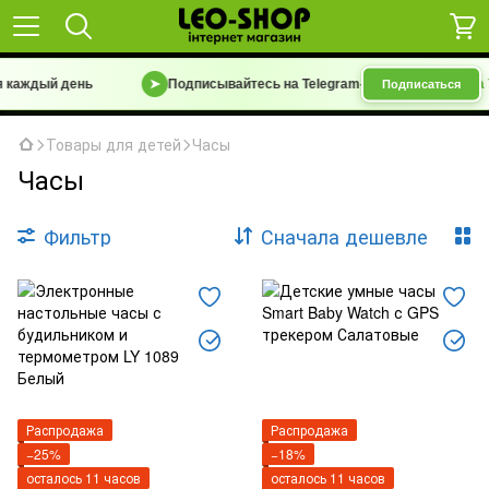
каждый день
➤
Подписывайтесь на Telegram-канал
«Барахолка 7 
Подписаться
Товары для детей
Часы
Часы
Фильтр
Сначала дешевле
Распродажа
Распродажа
−25%
−18%
осталось 11 часов
осталось 11 часов