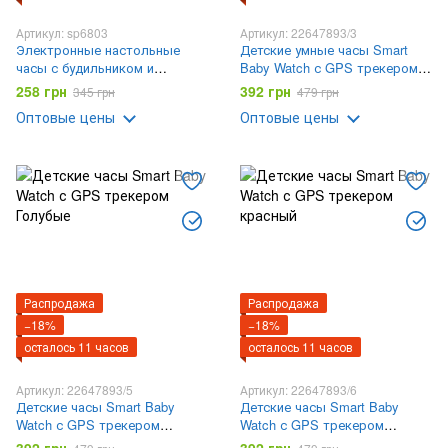
Артикул: sp6803
Артикул: 22647893/3
Электронные настольные
Детские умные часы Smart
часы с будильником и
Baby Watch с GPS трекером
термометром LY 1089 Белый
Салатовые
258 грн
392 грн
345 грн
479 грн
Оптовые цены
Оптовые цены
Распродажа
Распродажа
−18%
−18%
осталось 11 часов
осталось 11 часов
Артикул: 22647893/5
Артикул: 22647893/6
Детские часы Smart Baby
Детские часы Smart Baby
Watch с GPS трекером
Watch с GPS трекером
Голубые
красный