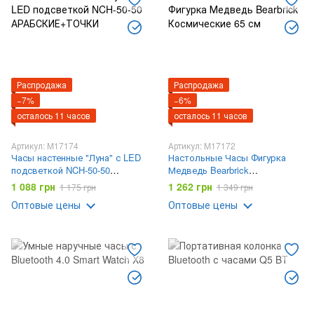
Распродажа
Распродажа
−7%
−6%
осталось 11 часов
осталось 11 часов
Артикул: M17174
Артикул: M17172
Часы настенные "Луна" с LED
Настольные Часы Фигурка
подсветкой NCH-50-50
Медведь Bearbrick
АРАБСКИЕ+ТОЧКИ
Космические 65 см
1 088 грн
1 262 грн
1 175 грн
1 349 грн
Оптовые цены
Оптовые цены