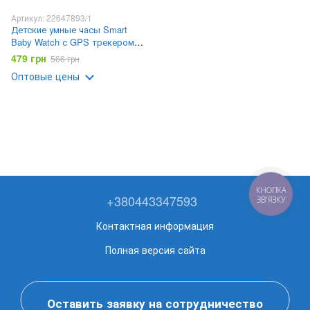
Артикул: 22647893/1
Детские умные часы Smart
Baby Watch с GPS трекером
Черные
479 грн
566 грн
Оптовые цены
КНОПКА
+380443347593
ЗВ'ЯЗКУ
Контактная информация
Полная версия сайта
Оставить заявку на сотрудничество