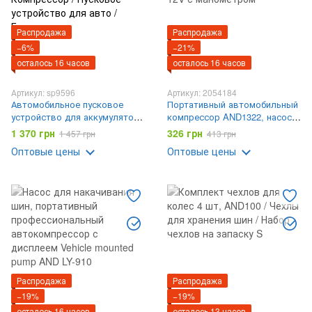
Распродажа
Распродажа
−6%
−21%
осталось 16 часов
осталось 16 часов
Артикул: sp9596
Артикул: 2054184
Автомобильное пусковое
Портативный автомобильный
устройство для аккумулятора
компрессор AND1322, насос
JUMP STARTER 69800mah +
от прикуривателя 12V с
1 370 грн
326 грн
1 457 грн
413 грн
Компрессор / Пусковое
манометром
Оптовые цены
Оптовые цены
устройство для авто / Бустер
Распродажа
Распродажа
−19%
−19%
осталось 16 часов
осталось 13 часов