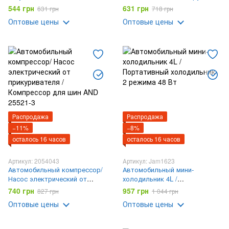
System Кнопка Старт-Стоп
считыватель кодов
544 грн
631 грн
631 грн
718 грн
для пуск
неисправностей, тестер
Оптовые цены
Оптовые цены
аккумулятора MS309PRO
Распродажа
Распродажа
−11%
−8%
осталось 16 часов
осталось 16 часов
Артикул: 2054043
Артикул: Jam1623
Автомобильный компрессор/
Автомобильный мини-
Насос электрический от
холодильник 4L /
прикуривателя / Компрессор
Портативный холодильник 2
740 грн
957 грн
827 грн
1 044 грн
для шин AND 25521-3
режима 48 Вт
Оптовые цены
Оптовые цены