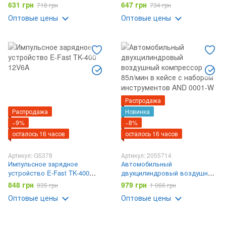
мин, CP-1016 / Портативный
631 грн
647 грн
718 грн
734 грн
компрессор / Насос для авто
Оптовые цены
Оптовые цены
Распродажа
Распродажа
Новинка
−9%
−8%
осталось 16 часов
осталось 16 часов
Артикул: G5378
Артикул: 2055714
Импульсное зарядное
Автомобильный
устройство E-Fast TK-400
двухцилиндровый воздушный
12V6A
компрессор 85л/мин в кейсе с
848 грн
979 грн
935 грн
1 066 грн
набором инструментов AND
Оптовые цены
Оптовые цены
0001-W