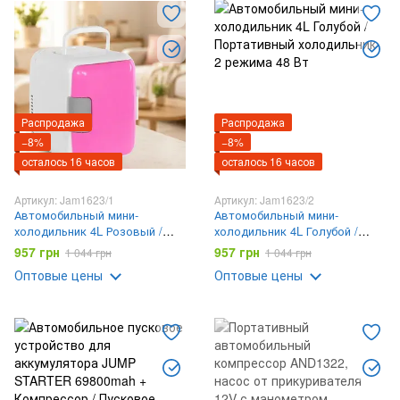
Распродажа
Распродажа
−8%
−8%
осталось 16 часов
осталось 16 часов
Артикул: Jam1623/1
Артикул: Jam1623/2
Автомобильный мини-
Автомобильный мини-
холодильник 4L Розовый /
холодильник 4L Голубой /
Портативный холодильник 2
Портативный холодильник 2
957 грн
957 грн
1 044 грн
1 044 грн
режима 48 Вт
режима 48 Вт
Оптовые цены
Оптовые цены