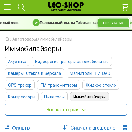
дый день
➤
Подписывайтесь на Telegram-канал
«Барахолка 7 км |
Подписаться
Автотовары
Иммобилайзеры
Иммобилайзеры
Акустика
Видеорегистраторы автомобильные
Камеры, Стекла и Зеркала
Магнитолы, TV, DVD
GPS трекер
FM трансмиттеры
Жидкое стекло
Компрессоры
Пылесосы
Иммобилайзеры
Массажные подушки
Все категории
Аксессуары и гаджеты для авто
Фильтр
Сначала дешевле