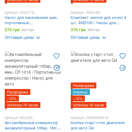
Артикул: 2054176
Артикул: 2054180
Насос для накачивания шин,
Комплект чехлов для колес 4
портативный
шт, AND100 / Чехлы для
профессиональный
хранения шин / Набор чехлов
374 грн
378 грн
461 грн
465 грн
автокомпрессор с дисплеем
на запаску S
Оптовые цены
Оптовые цены
Vehicle mounted pump AND LY-
910
Распродажа
Распродажа
Новинка
−12%
−12%
осталось 16 часов
осталось 16 часов
Артикул: AS2456
Артикул: 23900000019
Автомобильный компрессор
Кнопка старт-стоп двигателя
аккумуляторный 10бар, 18л/
для авто Q4