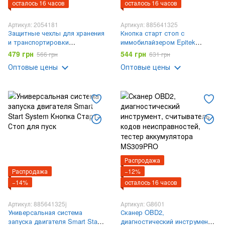
осталось 16 часов
осталось 16 часов
Артикул: 2054181
Артикул: 885641325
Защитные чехлы для хранения
Кнопка старт стоп с
и транспортировки
иммобилайзером Epitek
автомобильных шин размер L
(Start/Stop)
479 грн
544 грн
566 грн
631 грн
(R18-R19), комплект чехлов
Оптовые цены
Оптовые цены
для колес 4шт, AND101
Распродажа
Распродажа
−12%
−14%
осталось 16 часов
Артикул: 885641325j
Артикул: G8601
Универсальная система
Сканер OBD2,
запуска двигателя Smart Start
диагностический инструмент,