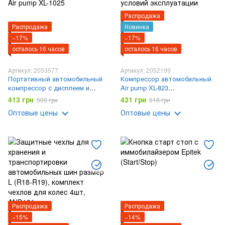
Распродажа
Распродажа
Новинка
−17%
−17%
осталось 16 часов
осталось 16 часов
Артикул: 2053577
Артикул: 2052199
Портативный автомобильный
Компрессор автомобильный
компрессор с дисплеем и
Air pump XL-823
питанием от прикуривателя
универсальный воздушный
413 грн
431 грн
500 грн
518 грн
Air pump XL-1025
для тяжелых условий
Оптовые цены
Оптовые цены
эксплуатации
Распродажа
Распродажа
−15%
−14%