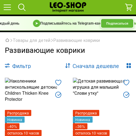
дый день
➤
Подписывайтесь на Telegram-канал
«Барахолка 7 км |
Подписаться
Товары для детей
Развивающие коврики
Развивающие коврики
Фильтр
Сначала дешевле
Распродажа
Распродажа
Новинка
Новинка
−40%
−36%
осталось 10 часов
осталось 10 часов