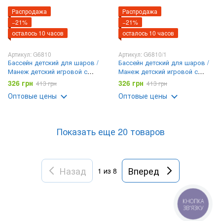
Распродажа
Распродажа
−21%
−21%
осталось 10 часов
осталось 10 часов
Артикул: G6810
Артикул: G6810/1
Бассейн детский для шаров /
Бассейн детский для шаров /
Манеж детский игровой с
Манеж детский игровой с
баскетбольным кольцом
баскетбольным кольцом
326 грн
326 грн
413 грн
413 грн
120х75
120х75 Космос
Оптовые цены
Оптовые цены
Показать еще 20 товаров
Назад
Вперед
1
из 8
КНОПКА
ЗВ'ЯЗКУ