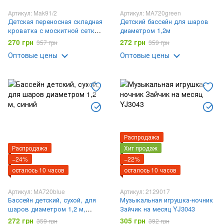
Артикул: Mak91/2
Артикул: MA720green
Детская переносная складная
Детский бассейн для шаров
кроватка с москитной сеткой
диаметром 1,2м
/ Бескаркасная детская
270 грн
272 грн
357 грн
359 грн
кроватка Голубая
Оптовые цены
Оптовые цены
Распродажа
Распродажа
Хит продаж
−24%
−22%
осталось 10 часов
осталось 10 часов
Артикул: MA720blue
Артикул: 2129017
Бассейн детский, сухой, для
Музыкальная игрушка-ночник
шаров диаметром 1,2 м,
Зайчик на месяц YJ3043
синий
272 грн
305 грн
359 грн
392 грн