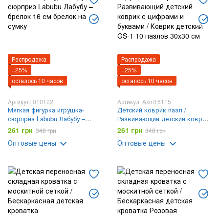
Распродажа
Распродажа
−25%
−25%
осталось 10 часов
осталось 10 часов
Артикул: 010122
Артикул: Axm16115
Мягкая фигурка игрушка-
Детский коврик пазл /
сюрприз Labubu Лабубу –
Развивающий детский коврик
брелок 16 см брелок на сумку
с цифрами и буквами / Коврик
261 грн
261 грн
348 грн
348 грн
детский GS-1 10 пазлов 30х30
Оптовые цены
Оптовые цены
см