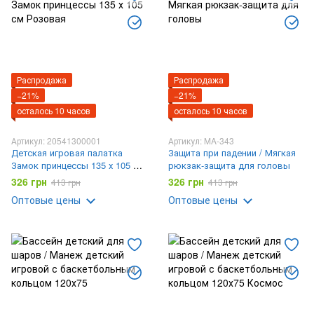
Распродажа
Распродажа
−21%
−21%
осталось 10 часов
осталось 10 часов
Артикул: 20541300001
Артикул: MA-343
Детская игровая палатка
Защита при падении / Мягкая
Замок принцессы 135 х 105 см
рюкзак-защита для головы
Розовая
326 грн
326 грн
413 грн
413 грн
Оптовые цены
Оптовые цены