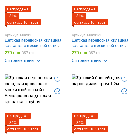
Распродажа
Распродажа
−24%
−24%
осталось 10 часов
осталось 10 часов
Артикул: Mak91
Артикул: Mak91/1
Детская переносная складная
Детская переносная складная
кроватка с москитной сеткой
кроватка с москитной сеткой
/ Бескаркасная детская
/ Бескаркасная детская
270 грн
270 грн
357 грн
357 грн
кроватка
кроватка Розовая
Оптовые цены
Оптовые цены
Распродажа
Распродажа
−24%
−24%
осталось 10 часов
осталось 10 часов