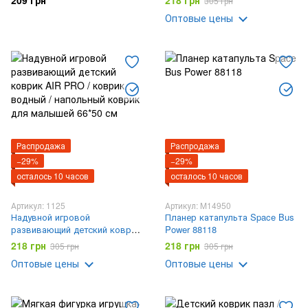
209 грн
218 грн
305 грн
Оптовые цены
Распродажа
Распродажа
−29%
−29%
осталось 10 часов
осталось 10 часов
Артикул: 1125
Артикул: M14950
Надувной игровой
Планер катапульта Space Bus
развивающий детский коврик
Power 88118
AIR PRO / коврик водный /
218 грн
218 грн
305 грн
305 грн
напольный коврик для
Оптовые цены
Оптовые цены
малышей 66*50 см