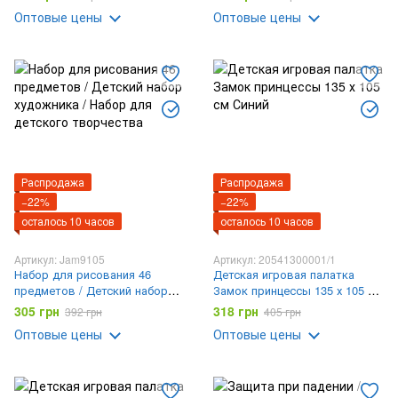
Оптовые цены
Оптовые цены
Распродажа
Распродажа
−22%
−22%
осталось 10 часов
осталось 10 часов
Артикул: Jam9105
Артикул: 20541300001/1
Набор для рисования 46
Детская игровая палатка
предметов / Детский набор
Замок принцессы 135 х 105 см
художника / Набор для
Синий
305 грн
318 грн
392 грн
405 грн
детского творчества
Оптовые цены
Оптовые цены