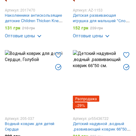
Артикул: 2017470
Артикул: AZ-1153
Наколенники антискользящие
Детская развивающая
детские Children Thicken Knee
игрушка для малышей "Слови
Protector
утку"
131 грн
152 грн
218 грн
239 грн
Оптовые цены
Оптовые цены
Распродажа
−29%
Артикул: 205-037
Артикул: pr55436722
Водный коврик для детей
Детский надувной ,водный
Сердце
,развивающий коврик 66*50
см.