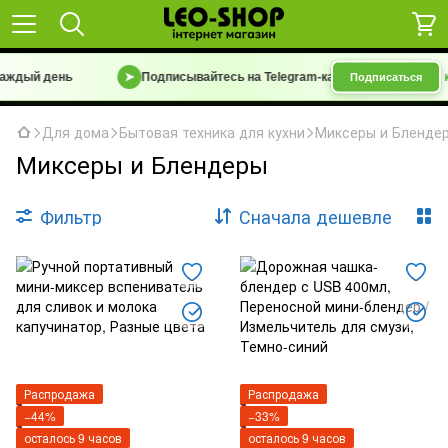
ждый день
➤
Подписывайтесь на Telegram-канал
«Барахолка 7 км 
Подписаться
Для дома
Бытовая техника для кухни
Миксеры и Бленде
Миксеры и Блендеры
Фильтр
Сначала дешевле
Распродажа
Распродажа
−44%
−33%
осталось 9 часов
осталось 9 часов