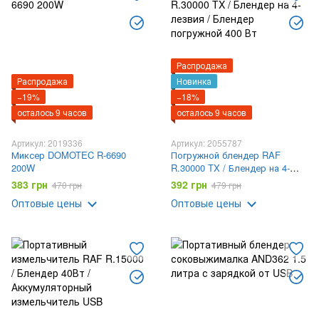
Распродажа
Распродажа
Новинка
−19%
−18%
осталось 9 часов
осталось 9 часов
Артикул: 2019336
Артикул: 2055787
Миксер DOMOTEC R-6690
Погружной блендер RAF
200W
R.30000 TX / Блендер на 4-
лезвия / Блендер погружной
383 грн
392 грн
470 грн
479 грн
400 Вт
Оптовые цены
Оптовые цены