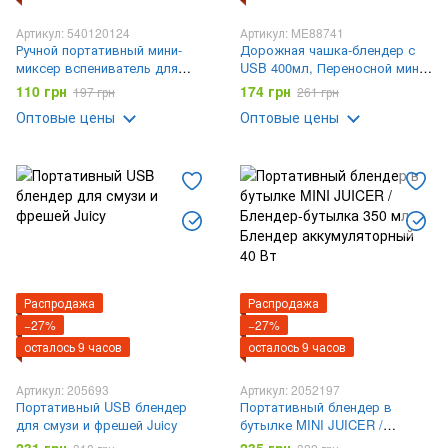
Артикул: 540120124
Артикул: ME88741
Ручной портативный мини-
Дорожная чашка-блендер с
миксер вспениватель для
USB 400мл, Переносной мини-
сливок и молока капучинатор
блендер / Измельчитель для
110 грн
174 грн
197 грн
261 грн
смузи
Оптовые цены
Оптовые цены
Распродажа
Распродажа
−27%
−27%
осталось 9 часов
осталось 9 часов
Артикул: 205693
Артикул: 2052197
Портативный USB блендер
Портативный блендер в
для смузи и фрешей Juicy
бутылке MINI JUICER /
Блендер-бутылка 350 мл