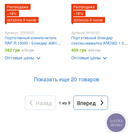
Распродажа
Распродажа
−18%
−18%
осталось 9 часов
осталось 9 часов
Артикул: 2055935
Артикул: М16042
Портативный измельчитель
Портативный блендер
RAF R.15000 / Блендер 40Вт /
соковыжималка AND362 1.5
Аккумуляторный
литра с зарядкой от USB
392 грн
409 грн
479 грн
496 грн
измельчитель USB
Оптовые цены
Оптовые цены
Показать еще 20 товаров
Назад
Вперед
1
из 9
КНОПКА
ЗВ'ЯЗКУ