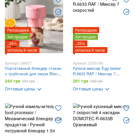
Распродажа
Распродажа
Хит продаж
Хит продаж
−26%
−25%
осталось 9 часов
осталось 9 часов
Артикул: G8607
Артикул: 2055196
Портативный блендер стакан
Ручной миксер Egg beater
с трубочкой для смузи Blender
R.6633 RAF / Миксер 7
Juicer Glass / Мини-блендер
скоростей
244 грн
261 грн
331 грн
348 грн
для приготовления коктейлей
Оптовые цены
Оптовые цены
и смузи / Блендер-
соковыжималка