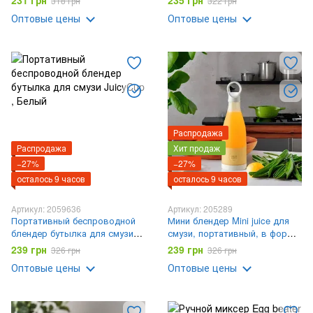
231 грн
235 грн
318 грн
322 грн
Блендер аккумуляторный 40
Оптовые цены
Оптовые цены
Вт
Распродажа
Распродажа
Хит продаж
−27%
−27%
осталось 9 часов
осталось 9 часов
Артикул: 2059636
Артикул: 205289
Портативный беспроводной
Мини блендер Mini juice для
блендер бутылка для смузи
смузи, портативный, в форме
JuicyCup
бутылки, 300 мл.
239 грн
239 грн
326 грн
326 грн
Оптовые цены
Оптовые цены