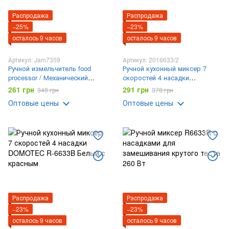
Распродажа
Распродажа
−25%
−23%
осталось 9 часов
осталось 9 часов
Артикул: Jam7359
Артикул: 2016633/2
Ручной измельчитель food
Ручной кухонный миксер 7
processor / Механический
скоростей 4 насадки
блендер для продуктов /
DOMOTEC R-6633B
261 грн
291 грн
348 грн
378 грн
Ручной погружной блендер
Оранжевый
Оптовые цены
Оптовые цены
1.5л
Распродажа
Распродажа
−23%
−23%
осталось 9 часов
осталось 9 часов