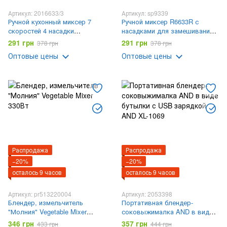
Артикул: 2016633/3
Артикул: sp9339
Ручной кухонный миксер 7
Ручной миксер R6633R с
скоростей 4 насадки
насадками для замешивания
DOMOTEC R-6633B Белый с
крутого теста 260 Вт
291 грн
291 грн
378 грн
378 грн
красным
Оптовые цены
Оптовые цены
Распродажа
Распродажа
−20%
−20%
осталось 9 часов
осталось 9 часов
Артикул: pr513220004
Артикул: 2053398
Блендер, измельчитель
Портативная блендер-
"Молния" Vegetable Mixer
соковыжималка AND в виде
330Вт
бутылки с USB зарядкой AND
346 грн
357 грн
433 грн
444 грн