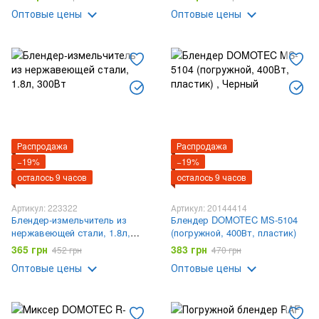
XL-1069
Оптовые цены
Оптовые цены
Распродажа
Распродажа
−19%
−19%
осталось 9 часов
осталось 9 часов
Артикул: 223322
Артикул: 20144414
Блендер-измельчитель из
Блендер DOMOTEC MS-5104
нержавеющей стали, 1.8л,
(погружной, 400Вт, пластик)
300Вт
365 грн
383 грн
452 грн
470 грн
Оптовые цены
Оптовые цены