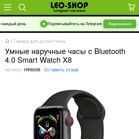
аждый день
➤
Подписывайтесь на Telegram-канал
«Барахолка 7 км
Подписаться
Товары для детей
Часы
Умные наручные часы с Bluetooth
4.0 Smart Watch X8
Артикул:
НФ8698
Оставить отзыв