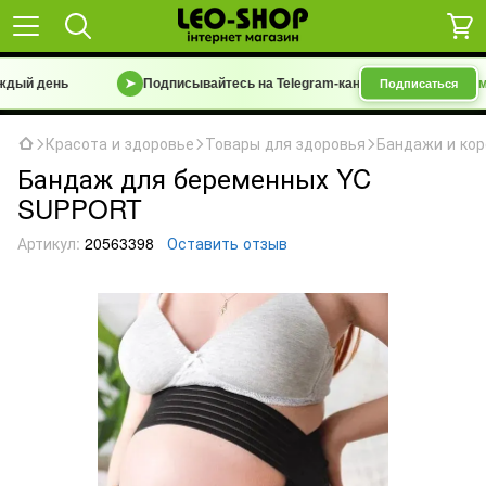
день
➤
Подписывайтесь на Telegram-канал
«Барахолка 7 км | Уце
Подписаться
Красота и здоровье
Товары для здоровья
Бандажи и ко
Бандаж для беременных YC
SUPPORT
Артикул:
20563398
Оставить отзыв