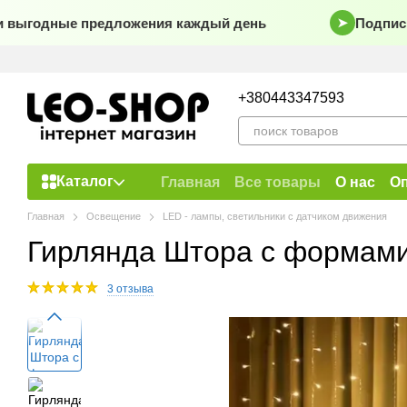
Перейти к основному контенту
ыгодные предложения каждый день
Подписыва
➤
+380443347593
Каталог
Главная
Все товары
О нас
Оп
Главная
Освещение
LED - лампы, светильники с датчиком движения
Гирлянда Штора с формами к
3 отзыва