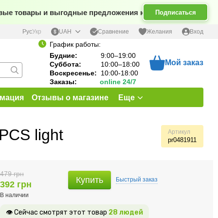
 товары и выгодные предложения каждый день
Подписаться
Сравнение
Рус
Укр
UAH
Желания
Вход
График работы:
Будние:
9:00–19:00
Мой заказ
Суббота:
10:00–18:00
Воскресенье:
10:00-18:00
Заказы:
online 24/7
рмация
Отзывы о магазине
Еще
PCS light
Артикул
pr0481911
479 грн
Купить
Быстрый
заказ
392 грн
В наличии
👁 Сейчас смотрят этот товар
28 людей