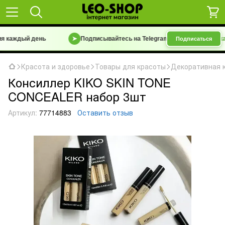
каждый день
➤
Подписывайтесь на Telegram-канал
«Барахолка 7 к
Подписаться
Красота и здоровье
Товары для красоты
Декоративная 
Консиллер KIKO SKIN TONE
CONCEALER набор 3шт
Артикул:
77714883
Оставить отзыв