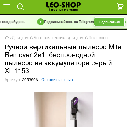
аждый день
➤
Подписывайтесь на Telegram-канал
«Барахолка 7 к
Подписаться
Для дома
Бытовая техника для дома
Пылесосы
Ручной вертикальный пылесос Mite
Remover 2в1, беспроводной
пылесос на аккумуляторе серый
XL-1153
Артикул:
2053906
Оставить отзыв