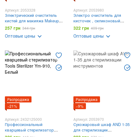
Артикул: 2053328
Артикул: 2053980
Электрический очиститель
Электро очиститель для
кистей для макияжа Makeup
кисточек , силиконовый
brush cleaner LY-609
автоматический очиститель
257 грн
322 грн
344 грн
409 грн
инструмент для очистки
AND 1-45
Оптовые цены
Оптовые цены
кистей
Распродажа
Распродажа
−21%
−9%
Артикул: 2432125000
Артикул: 2053970
Профессиональный
Сухожаровый шкаф AND 1-35
кварцевый стерилизатор
для стерилизации
Tools Sterilizer Ym-910
инструментов