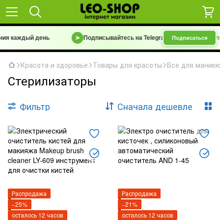
ия каждый день
➤
Подписывайтесь на Telegram-канал
«Барахолка
Подписаться
Красота и здоровье
Товары для красоты
Все для маник
Стерилизаторы
Фильтр
Сначала дешевле
Распродажа
Распродажа
−25%
−21%
осталось 12 часов
осталось 12 часов