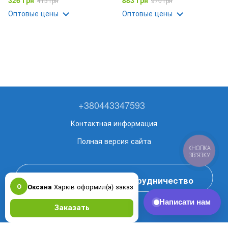
326 грн
883 грн
413 грн
970 грн
Оптовые цены
Оптовые цены
+380443347593
Контактная информация
Полная версия сайта
КНОПКА
ЗВ'ЯЗКУ
Оставить заявку на сотрудничество
О
Оксана
Харків оформил(а) заказ
Рус
Укр
Заказать