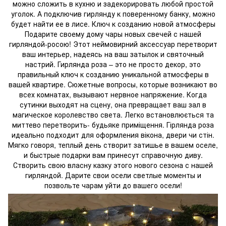
можно сложить в кухню и задекорировать любой простой
уголок. А подключив гирлянду к поверенному банку, можно
будет найти ее в лисе. Ключ к созданию новой атмосферы
Подарите своему дому чары новых свечей с нашей
гирляндой-росою! Этот неймовирний аксессуар перетворит
ваш интерьер, надеясь на ваш затылок и святочный
настрий. Гирлянда роза – это не просто декор, это
правильный ключ к созданию уникальной атмосферы в
вашей квартире. Сюжетные вопросы, которые возникают во
всех комнатах, вызывают нервное напряжение. Когда
сутинки выходят на сцену, она превращает ваш зал в
магическое королевство света. Легко встановлюється та
миттево перетворить- будьяке приміщення. Гірлянда роза
идеально подходит для оформления вікона, двери чи стін.
Мягко говоря, теплый день створит затишье в вашем оселе,
и быстрые подарки вам принесут справочную диву.
Створить свою власну казку этого нового сезона с нашей
гирляндой. Дарите свои осели светлые моменты и
позвольте чарам уйти до вашего осели!