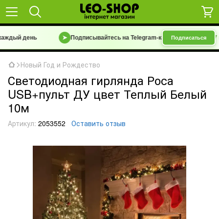
 день
➤
Подписывайтесь на Telegram-канал
«Барахолка 7 км | Уц
Подписаться
Новый Год и Рождество
Светодиодная гирлянда Роса
USB+пульт ДУ цвет Теплый Белый
10м
Артикул:
2053552
Оставить отзыв