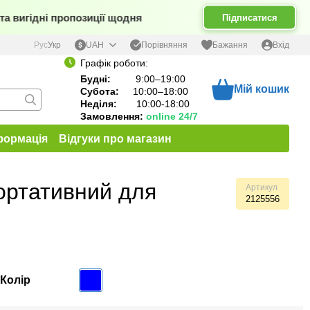
 вигідні пропозиції щодня
Підписатися
Порівняння
Рус
Укр
UAH
Бажання
Вхід
Графік роботи:
Будні:
9:00–19:00
Мій кошик
Субота:
10:00–18:00
Неділя:
10:00-18:00
Замовлення:
online 24/7
формація
Відгуки про магазин
ортативний для
Артикул
2125556
Колір