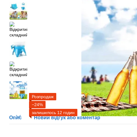
Розпродаж
−24%
залишилось 12 годин
Опис
Новий відгук або коментар