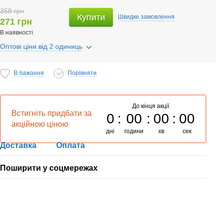
358 грн
Купити
Швидке
замовлення
271 грн
В наявності
Оптові ціни від 2 одиниць
В бажання
Порівняти
До кінця акції
Встигніть придбати за
0
00
00
00
акційною ціною
дні
години
хв
сек
Доставка
Оплата
Поширити у соцмережах