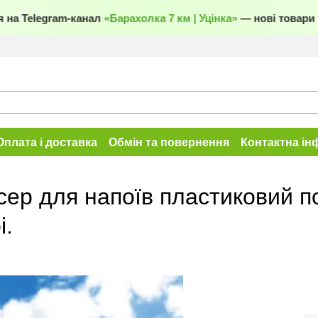
на Telegram-канал
«Барахолка 7 км | Уцінка»
— нові товари та
Оплата і доставка
Обмін та повернення
Контактна ін
сер для напоїв пластиковий п
і.