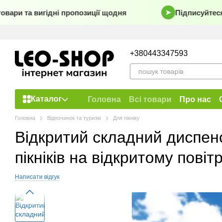
Перейти до основного контенту
вари та вигідні пропозиції щодня
Підписуйтеся 
➤
+380443347593
Каталог
Головна
Всі товари
Про нас
Договір публічної оферти
Головна
Відпочинок та туризм
Для пікніку
Відкритий складний диспен
пікніків на відкритому повітр
Написати відгук