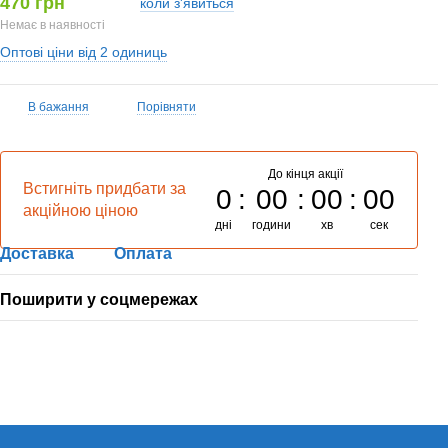
470 грн
коли з'явиться
Немає в наявності
Оптові ціни від 2 одиниць
В бажання
Порівняти
До кінця акції
Встигніть придбати за
0
00
00
00
акційною ціною
дні
години
хв
сек
Доставка
Оплата
Поширити у соцмережах