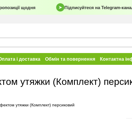
ропозиції щодня
Підписуйтеся на Telegram-кана
➤
Оплата і доставка
Обмін та повернення
Контактна ін
ктом утяжки (Комплект) перси