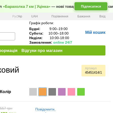
л
«Барахолка 7 км | Уцінка»
— нові товари та вигідні пропози
Підписатися
Порівняння
Рус
Укр
UAH
Бажання
Вхід
Графік роботи:
Будні:
9:00–19:00
Мій кошик
Субота:
10:00–18:00
Неділя:
10:00-18:00
Замовлення:
online 24/7
формація
Відгуки про магазин
ковий
Артикул
45451414/1
Колір
557 грн
Повідомити,