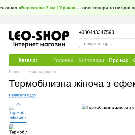
Перейти до основного контенту
m-канал
«Барахолка 7 км | Уцінка»
— нові товари та вигідні п
+380443347593
Каталог
Головна
Всі товари
Про нас
Договір публічної оферти
Головна
Краса та здоровʼя
Термобілизна жіноча з ефе
Написати відгук