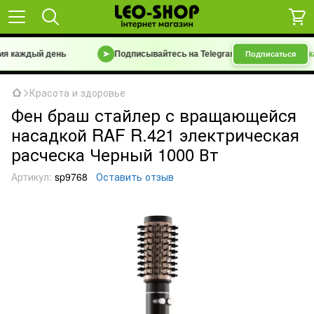
каждый день
➤
Подписывайтесь на Telegram-канал
«Барахолка 7 к
Подписаться
Красота и здоровье
Фен браш стайлер с вращающейся
насадкой RAF R.421 электрическая
расческа Черный 1000 Вт
Артикул:
sp9768
Оставить отзыв