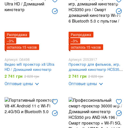
Распродажа
Распродажа
−3%
−3%
осталось 15 часов
осталось 15 часов
Артикул: G6498
Артикул: 2053917
Видео wifi проектор x8 Ultra
Проектор для фильмов, игр,
HD / Домашний кинотеатр
домашний кинотеатр HCS350
pro / Смарт домашний
2 741 грн
2 741 грн
2 828 грн
2 828 грн
кинотеатр Wi-Fi 6 Bluetooth 5.0
Оптовые цены
Оптовые цены
с пультом /