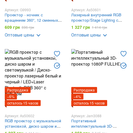
Артикул: G9993
Артикул: As50601
Проектор - ночник с
Лазерный внутренний RGB
вращением 360°, 12 сменных
проектор/Stage Lighting с
слайдов, LED настольная
пультом / Лазерная
609 грн
1 327 грн
696 грн
1 414 грн
лампа
установка-проектор
Оптовые цены
Оптовые цены
Распродажа
Распродажа
−6%
−4%
осталось 15 часов
осталось 15 часов
Артикул: As50602
Артикул: Jam3088
RGB проектор с музыкальной
Портативный
установкой, диско шаром и
интеллектуальный 3D-
светомузыкой / Диско-
проектор 1080P FULLHD