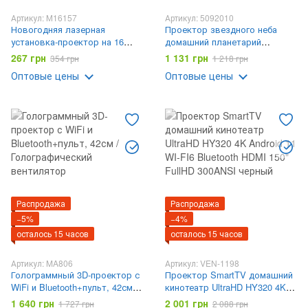
Артикул: М16157
Артикул: 5092010
Новогодняя лазерная
Проектор звездного неба
установка-проектор на 16
домашний планетарий
рисунков 1367-3 / Настенный
Planetarium Galaxy 12 галактик
267 грн
1 131 грн
354 грн
1 218 грн
проектор для дома с
360°
Оптовые цены
Оптовые цены
кронштейном
Распродажа
Распродажа
−5%
−4%
осталось 15 часов
осталось 15 часов
Артикул: MA806
Артикул: VEN-1198
Голограммный 3D-проектор с
Проектор SmartTV домашний
WiFi и Bluetooth+пульт, 42см /
кинотеатр UltraHD HY320 4K
Голографический вентилятор
Android 11 WI-FI6 Bluetooth
1 640 грн
2 001 грн
1 727 грн
2 088 грн