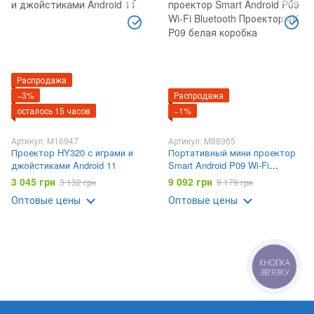
Распродажа
−3%
Распродажа
осталось 15 часов
−1%
Артикул: M16947
Артикул: M88965
Проектор HY320 с играми и
Портативный мини проектор
джойстиками Android 11
Smart Android P09 Wi-Fi
Bluetooth Проектор 4K P09
3 045 грн
9 092 грн
3 132 грн
9 179 грн
белая коробка
Оптовые цены
Оптовые цены
КНОПКА
ЗВ'ЯЗКУ