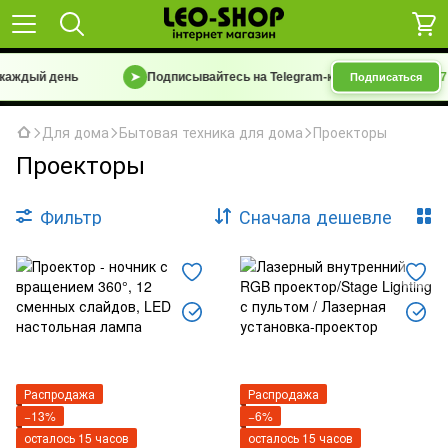
аждый день
➤
Подписывайтесь на Telegram-канал
«Барахолка 7 км
Подписаться
Для дома
Бытовая техника для дома
Проекторы
Проекторы
Фильтр
Сначала дешевле
Распродажа
Распродажа
−13%
−6%
осталось 15 часов
осталось 15 часов