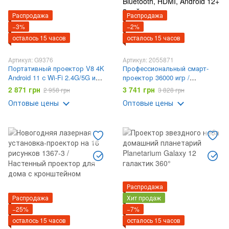
Распродажа
Распродажа
−3%
−2%
осталось 15 часов
осталось 15 часов
Артикул: G9376
Артикул: 2055871
Портативный проектор V8 4K
Профессиональный смарт-
Android 11 с Wi-Fi 2.4G/5G и
проектор 36000 игр /
Bluetooth 5.0
Домашний кинотеатр HCS350
2 871 грн
3 741 грн
2 958 грн
3 828 грн
pro AND HA-196 / Смарт
Оптовые цены
Оптовые цены
проектор + Wi-Fi 5G,
Bluetooth, HDMI, Android 12+ 2
геймпада
Распродажа
Распродажа
Хит продаж
−25%
−7%
осталось 15 часов
осталось 15 часов