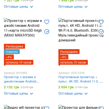
1 327 грн
1 958 грн
1 414 грн
2 045 грн
проектор лазерный белый и
Оптовые цены
Оптовые цены
черный / LED+Laser Bluetooth
RGB 360° с пультом
Распродажа
Новинка
Распродажа
−4%
−3%
осталось 15 часов
осталось 15 часов
Артикул: M16969
Артикул: VEN-0346
Проектор с играми и
Портативный проектор +
джойстиками Android
пульт, 4K HD, Android 11.0, Wi-
11+карта microSD 64gb (M300
Fi 6.0, Bluetooth, E350 /
2 132 грн
2 654 грн
2 219 грн
2 741 грн
MAX/HY300)
Мультимедийный проектор
Оптовые цены
Оптовые цены
домашний