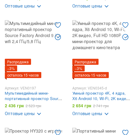
HDMI 150" FullHD 300ANSI
Оптовые цены
Оптовые цены
черный
Распродажа
Распродажа
−3%
−3%
осталось 15 часов
осталось 15 часов
Артикул: VEN0197
Артикул: VEN0345-d
Мультимедийный мини-
Умный проектор 4K, 4 ядра,
портативный проектор Source
X6 Android 10, Wi-Fi, 2K видео,
Factory Android 9 X3 wifi 2,4
Full HD 1080P, мини-проектор
2 436 грн
2 654 грн
2 523 грн
2 741 грн
ГГц/5,8 ГГц
для домашнего кинотеатра
Оптовые цены
Оптовые цены