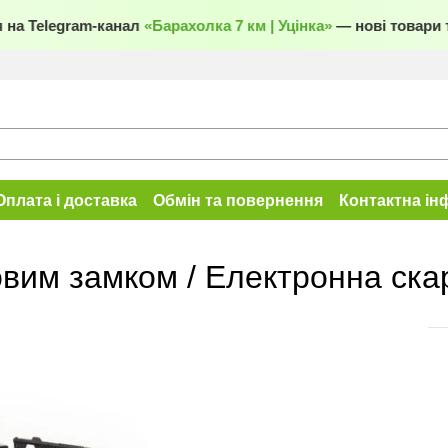
на Telegram-канал
«Барахолка 7 км | Уцінка»
— нові товари т
Оплата і доставка
Обмін та повернення
Контактна ін
вим замком / Електронна ска