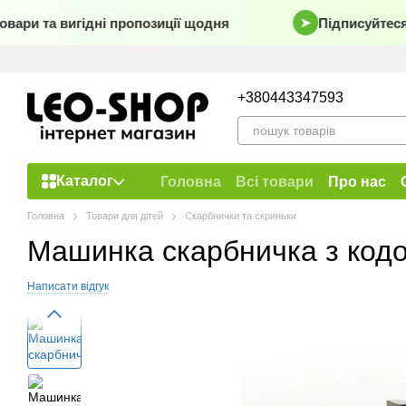
Перейти до основного контенту
вари та вигідні пропозиції щодня
Підписуйтеся 
➤
+380443347593
Каталог
Головна
Всі товари
Про нас
Договір публічної оферти
Головна
Товари для дітей
Скарбнички та скриньки
Машинка скарбничка з кодо
Написати відгук