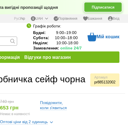
а вигідні пропозиції щодня
Підписатися
Порівняння
Рус
Укр
UAH
Бажання
Вхід
Графік роботи:
Будні:
9:00–19:00
Мій кошик
Субота:
10:00–18:00
Неділя:
10:00-18:00
Замовлення:
online 24/7
формація
Відгуки про магазин
рбничка сейф чорна
Артикул
pr885132002
740 грн
Повідомити,
653 грн
коли з'явиться
Немає в наявності
Оптові ціни від 2 одиниць