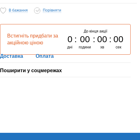
В бажання
Порівняти
До кінця акції
Встигніть придбати за
0
00
00
00
акційною ціною
дні
години
хв
сек
Доставка
Оплата
Поширити у соцмережах