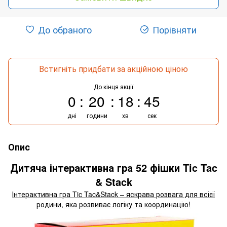
До обраного
Порівняти
Встигніть придбати за акційною ціною
До кінця акції
0
20
18
44
дні
години
хв
сек
Опис
Дитяча інтерактивна гра 52 фішки Tic Tac
& Stack
Інтерактивна гра Tic Tac&Stack – яскрава розвага для всієї
родини, яка розвиває логіку та координацію!