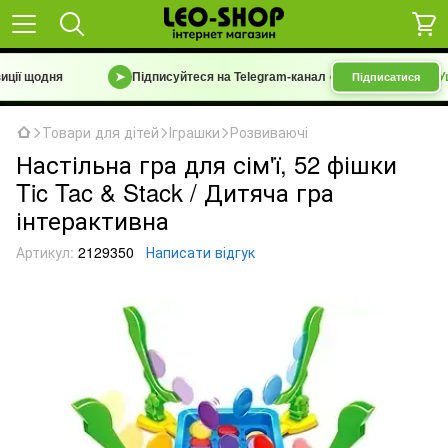
ії щодня
➤
Підписуйтеся на Telegram-канал
«Барахолка 7 км | Уцін
Підписатися
Товари для дітей
Іграшки
Розвиваючі
Настільна гра для сім'ї, 52 фішки
Tic Tac & Stack / Дитяча гра
інтерактивна
Артикул:
2129350
Написати відгук