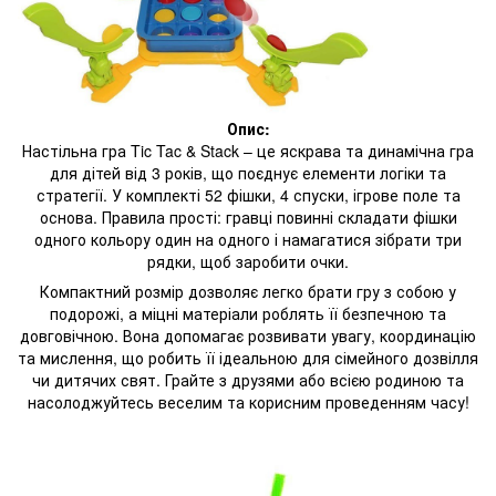
Опис:
Настільна гра Tic Tac & Stack – це яскрава та динамічна гра
для дітей від 3 років, що поєднує елементи логіки та
стратегії. У комплекті 52 фішки, 4 спуски, ігрове поле та
основа. Правила прості: гравці повинні складати фішки
одного кольору один на одного і намагатися зібрати три
рядки, щоб заробити очки.
Компактний розмір дозволяє легко брати гру з собою у
подорожі, а міцні матеріали роблять її безпечною та
довговічною. Вона допомагає розвивати увагу, координацію
та мислення, що робить її ідеальною для сімейного дозвілля
чи дитячих свят. Грайте з друзями або всією родиною та
насолоджуйтесь веселим та корисним проведенням часу!