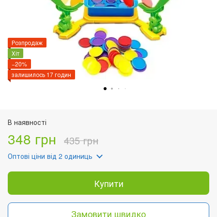
Розпродаж
Хіт
−20%
залишилось 17 годин
В наявності
348 грн
435 грн
Оптові ціни
від 2 одиниць
Купити
Замовити швидко