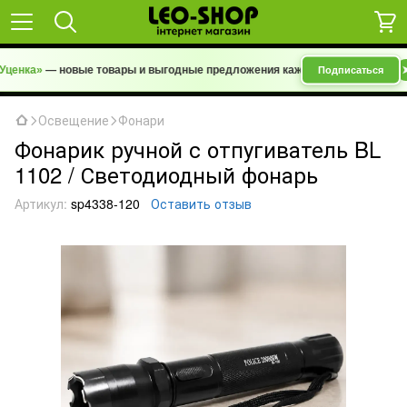
ценка»
— новые товары и выгодные предложения каждый день
➤
Подписаться
Освещение
Фонари
Фонарик ручной с отпугиватель BL
1102 / Светодиодный фонарь
Артикул:
sp4338-120
Оставить отзыв