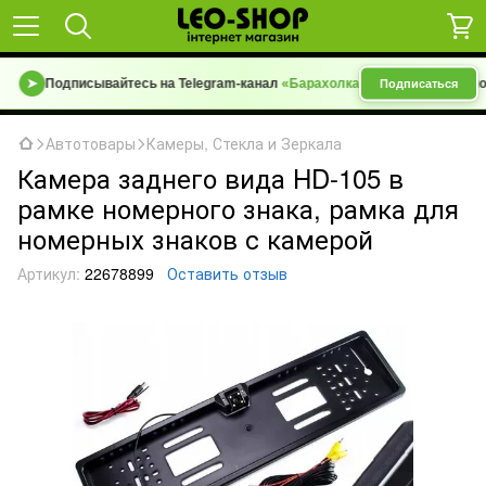
➤
Подписывайтесь на Telegram-канал
«Барахолка 7 км | Уценка»
— новые
Подписаться
Автотовары
Камеры, Стекла и Зеркала
Камера заднего вида HD-105 в
рамке номерного знака, рамка для
номерных знаков с камерой
Артикул:
22678899
Оставить отзыв