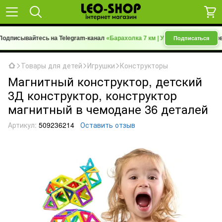
сывайтесь на Telegram-канал
«Барахолка 7 км | Уценка»
— новые товары 
Подписаться
Товары для детей
Игрушки
Конструкторы
Магнитный конструктор, детский
3Д конструктор, конструктор
магнитный в чемодане 36 деталей
Артикул:
509236214
Оставить отзыв