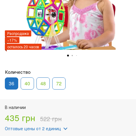
Распродажа
−17%
осталось 20 часов
Количество
36
40
48
72
В наличии
435 грн
522 грн
Оптовые цены
от 2 единиц