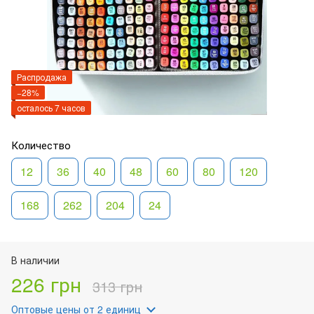
Распродажа
−28%
осталось 7 часов
Количество
12
36
40
48
60
80
120
168
262
204
24
В наличии
226 грн
313 грн
Оптовые цены
от 2 единиц