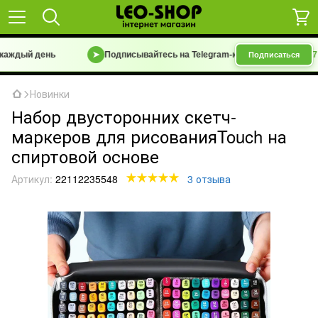
ый день
➤
Подписывайтесь на Telegram-канал
«Барахолка 7 км | 
Подписаться
Новинки
Набор двусторонних скетч-
маркеров для рисованияTouch на
спиртовой основе
Артикул:
22112235548
3 отзыва